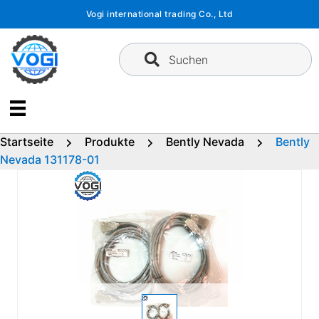
Zum
Vogi international trading Co., Ltd
Inhalt
springen
Suchen
Startseite
Produkte
Bently Nevada
Bently
Nevada 131178-01