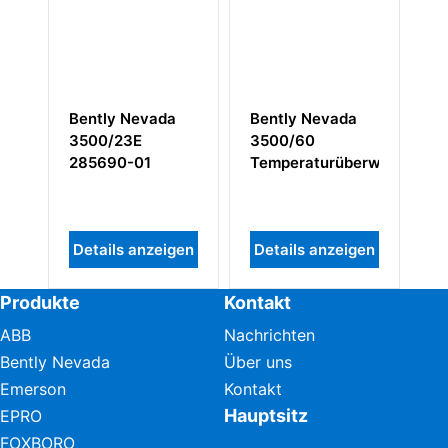
Bently Nevada
Bently Nevada
Bently
3500/23E
3500/60
81544-
285690-01
Temperaturüberwachungsmodu
I/O
Ansch
Signal
/Dual 
Details anzeigen
Details anzeigen
Detail
Produkte
Kontakt
ABB
Nachrichten
Bently Nevada
Über uns
Emerson
Kontakt
Hauptsitz
EPRO
FOXBORO