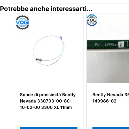
Potrebbe anche interessarti...
à Bently
Bently Nevada 3500/32M
Bently Ne
0-80-
149986-02
00-04-10-
L 11mm
montaggio 
mm