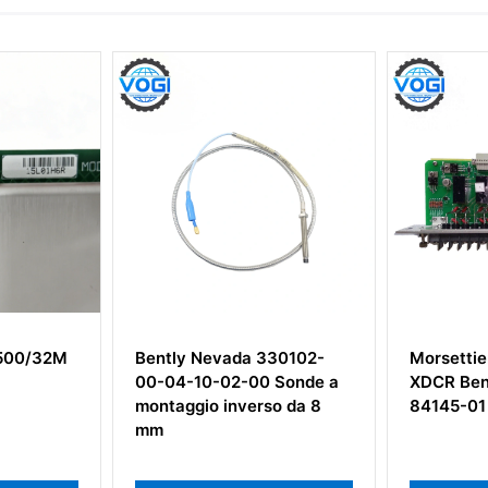
vada 330102-
Morsettiera Record I/O
Ben
02-00 Sonde a
XDCR Bently Nevada
080
inverso da 8
84145-01
est
mm