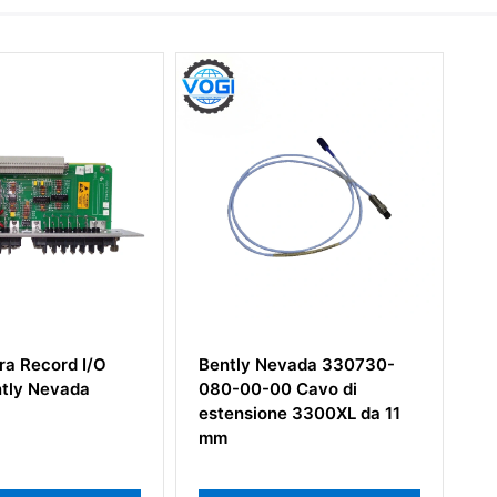
tly Nevada 330730-
Bently Nevada 3500/22M
-00-00 Cavo di
PN:138607-01 PN:288055-
ensione 3300XL da 11
01