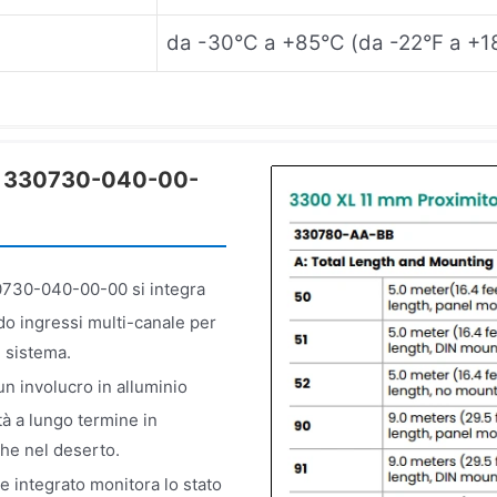
da -30°C a +85°C (da -22°F a +1
ada 330730-040-00-
0730-040-00-00 si integra
o ingressi multi-canale per
l sistema.
un involucro in alluminio
tà a lungo termine in
che nel deserto.
ne integrato monitora lo stato