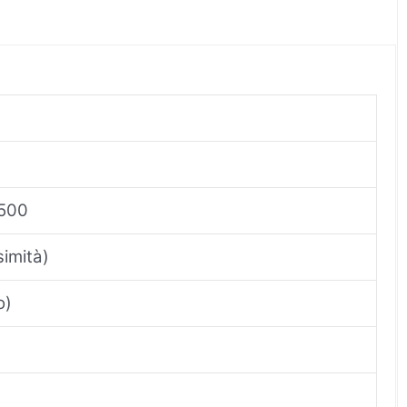
3500
simità)
o)