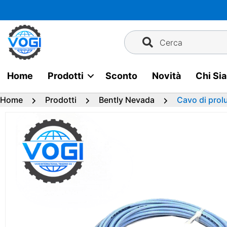
Vai
al
contenuto
Cerca
Home
Prodotti
Sconto
Novità
Chi Si
Home
Prodotti
Bently Nevada
Cavo di pro