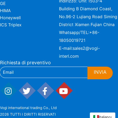
Indirizzo: Unit 1503-4
GE
Building B Diamond Coast,
HIMA
No.96-2 Lujiang Road Siming
Honeywell
District Xiamen Fujian China
ICS Triplex
Whatsapp/TEL:
+86-
18050019721
E-mail:
sales2@vogi-
interl.com
Richiesta di preventivo
INVIA
Vogi international trading Co., Ltd
2026 TUTTI I DIRITTI RISERVATI
Italiano
▾