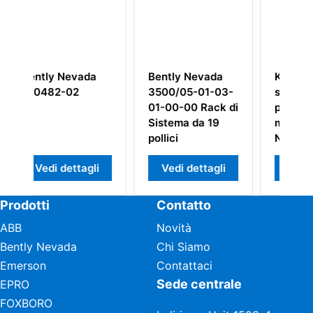
a
Bently Nevada
Kit di test per
3500/05-01-03-
sistema di
01-00-00 Rack di
prossimità da 11
Sistema da 19
mm Bently
pollici
Nevada TK-3E
177313-02-01
li
Vedi dettagli
Vedi dettagli
Prodotti
Contatto
ABB
Novità
Bently Nevada
Chi Siamo
Emerson
Contattaci
Sede centrale
EPRO
FOXBORO