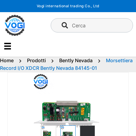
Vai
Vogi international trading Co., Ltd
al
contenuto
Cerca
Home
Prodotti
Bently Nevada
Morsettiera
Record I/O XDCR Bently Nevada 84145-01