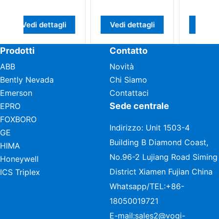
compressione
edi dettagli
Vedi dettagli
Vedi dettagli
Prodotti
Contatto
ABB
Novità
Bently Nevada
Chi Siamo
Emerson
Contattaci
Sede centrale
EPRO
FOXBORO
Indirizzo: Unit 1503-4
GE
Building B Diamond Coast,
HIMA
No.96-2 Lujiang Road Siming
Honeywell
District Xiamen Fujian China
ICS Triplex
Whatsapp/TEL:
+86-
18050019721
E-mail:
sales2@vogi-