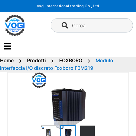
Vai
Vogi international trading Co., Ltd
al
contenuto
Cerca
Home
Prodotti
FOXBORO
Modulo
interfaccia I/O discreto Foxboro FBM219