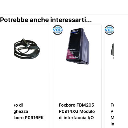
Potrebbe anche interessarti...
boro FBM205
Foxboro CP30
FOXBORO
14XG Modulo
P0960AW
P0916CA
nterfaccia I/O
Modulo di
Assemblaggio d
interfaccia
terminazione a