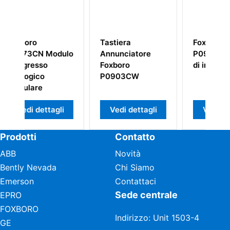
ra
Foxboro CP60
Foxboro
ciatore
P0961FR Modulo
0303472
ro
di interfaccia
SF0620A412
3CW
Registratore dati
i dettagli
Vedi dettagli
Vedi dettagli
Prodotti
Contatto
ABB
Novità
Bently Nevada
Chi Siamo
Emerson
Contattaci
Sede centrale
EPRO
FOXBORO
Indirizzo: Unit 1503-4
GE