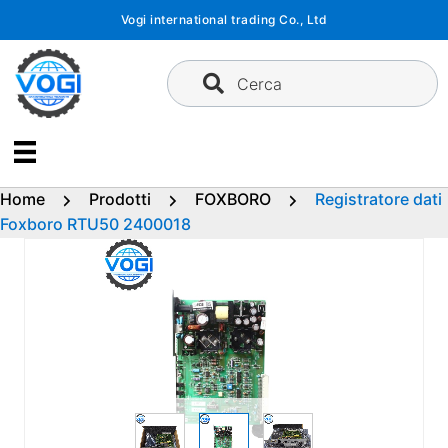
Vai
Vogi international trading Co., Ltd
al
contenuto
Cerca
Home
Prodotti
FOXBORO
Registratore dati
Foxboro RTU50 2400018