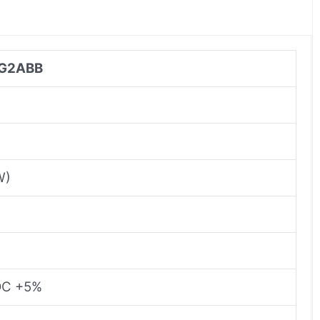
BBG2ABB
W)
V DC +5%