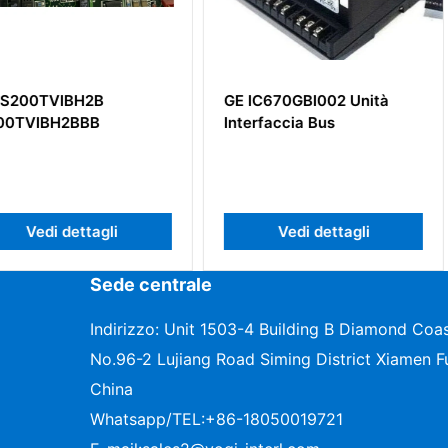
B
GE IC670GBI002 Unità
GE IS20
B
Interfaccia Bus
gli
Vedi dettagli
Ve
Sede centrale
Indirizzo: Unit 1503-4 Building B Diamond Coas
No.96-2 Lujiang Road Siming District Xiamen Fu
China
Whatsapp/TEL:
+86-18050019721