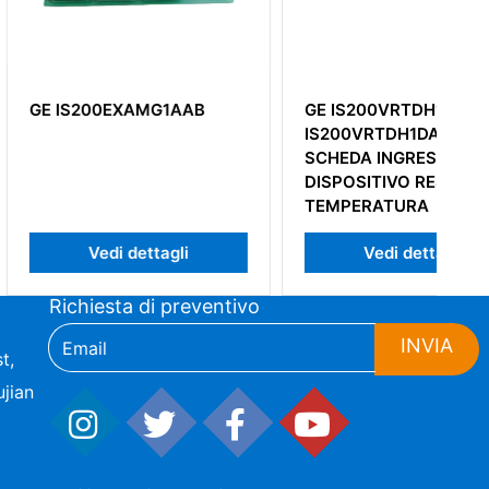
0EXAMG1AAB
GE IS200VRTDH1D
IS200VRTDH1DAB
SCHEDA INGRESSO
DISPOSITIVO RESISTENZA
TEMPERATURA
di dettagli
Vedi dettagli
Richiesta di preventivo
INVIA
t,
jian