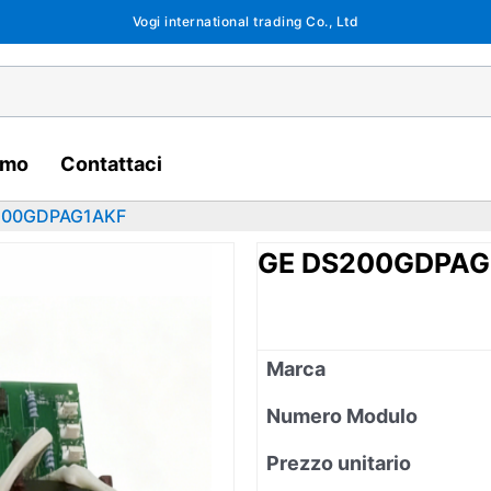
Vogi international trading Co., Ltd
amo
Contattaci
200GDPAG1AKF
GE DS200GDPAG
Marca
Numero Modulo
Prezzo unitario