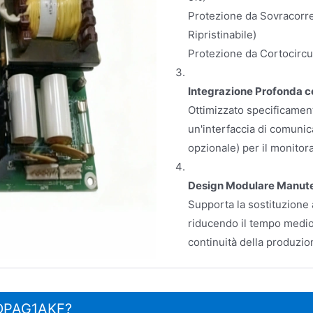
Protezione da Sovracorren
Ripristinabile)
Protezione da Cortocircui
Integrazione Profonda c
Ottimizzato specificament
un'interfaccia di comuni
opzionale) per il monitora
Design Modulare Manute
Supporta la sostituzione 
riducendo il tempo medio
continuità della produzio
0GDPAG1AKF?