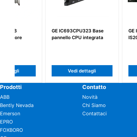
GE IC693CPU323 Base
GE IS200TVIBH2
pannello CPU integrata
IS200TVIBH2BB
Vedi dettagli
Vedi detta
Prodotti
Contatto
ABB
Novità
Bently Nevada
Chi Siamo
Emerson
Contattaci
EPRO
FOXBORO