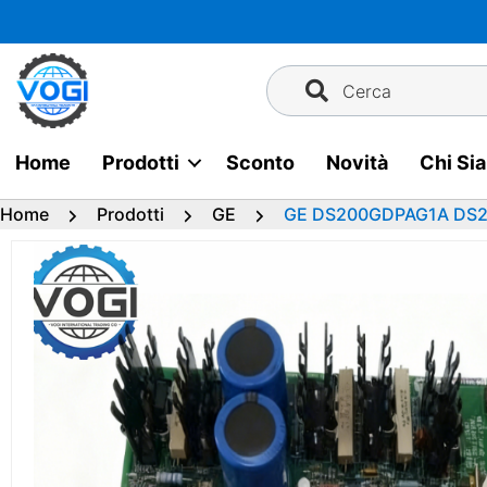
Vai
al
contenuto
Cerca
Home
Prodotti
Sconto
Novità
Chi Si
Home
Prodotti
GE
GE DS200GDPAG1A DS