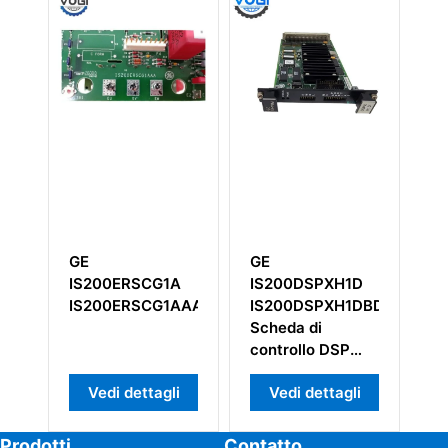
GE
GE
SCG1A
IS200DSPXH1D
IS200ECGIH1APR1
RSCG1AAA
IS200DSPXH1DBD
Scheda di
controllo DSP
drive
ettagli
Vedi dettagli
Vedi dettagli
Prodotti
Contatto