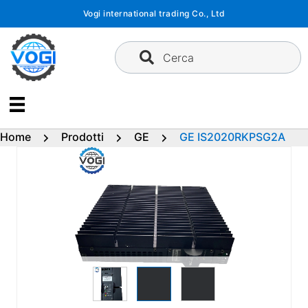
Vai
Vogi international trading Co., Ltd
al
contenuto
Cerca
Home
Prodotti
GE
GE IS2020RKPSG2A