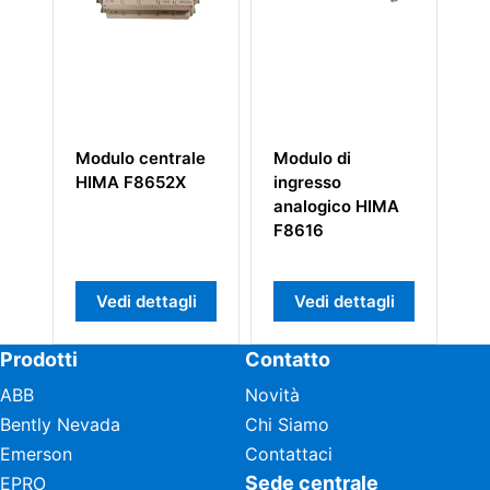
rale
Modulo di
HIMA 90100
X
ingresso
984090100
analogico HIMA
F8616
gli
Vedi dettagli
Vedi dettagli
Prodotti
Contatto
ABB
Novità
Bently Nevada
Chi Siamo
Emerson
Contattaci
Sede centrale
EPRO