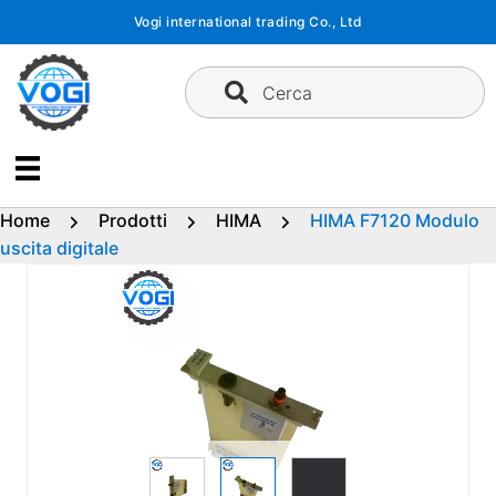
Vai
Vogi international trading Co., Ltd
al
contenuto
Cerca
Home
Prodotti
HIMA
HIMA F7120 Modulo
uscita digitale