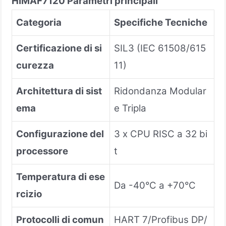
HIMA
F7120
Parametri principali
Categoria
Specifiche Tecniche
Certificazione di si
SIL3 (IEC 61508/615
curezza
11)
Architettura di sist
Ridondanza Modular
ema
e Tripla
Configurazione del
3 x CPU RISC a 32 bi
processore
t
Temperatura di ese
Da -40°C a +70°C
rcizio
Protocolli di comun
HART 7/Profibus DP/