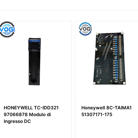
IDD321
Honeywell 8C-TAIMA1
HONEYWE
o di
51307171-175
Modulo di