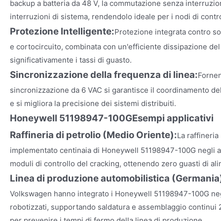
backup a batteria da 48 V, la commutazione senza interruzio
interruzioni di sistema, rendendolo ideale per i nodi di control
Protezione Intelligente:
Protezione integrata contro s
e cortocircuito, combinata con un'efficiente dissipazione del
significativamente i tassi di guasto.
Sincronizzazione della frequenza di linea:
Fornen
sincronizzazione da 6 VAC si garantisce il coordinamento dell'
e si migliora la precisione dei sistemi distribuiti.
Honeywell 51198947-100G
Esempi applicativi
Raffineria di petrolio (Medio Oriente):
La raffineri
implementato centinaia di Honeywell 51198947-100G negli a
moduli di controllo del cracking, ottenendo zero guasti di al
Linea di produzione automobilistica (Germania
Volkswagen hanno integrato i Honeywell 51198947-100G negl
robotizzati, supportando saldatura e assemblaggio continui 
per prevenire i tempi di fermo della linea di produzione.