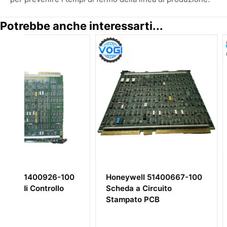
Potrebbe anche interessarti...
0
Honeywell 51400667-100
HONEYWELL TC-
Scheda a Circuito
97066878 Modul
Stampato PCB
Ingresso DC