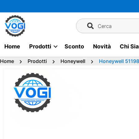
Vai
al
contenuto
Cerca
Home
Prodotti
Sconto
Novità
Chi Si
Home
Prodotti
Honeywell
Honeywell 51198