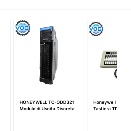
LL TC-ODD321
Honeywell 51402497-200
 Uscita Discreta
Tastiera TDC 3000