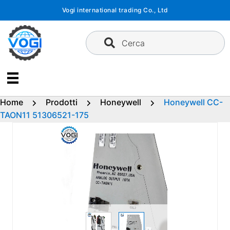
Vai
Vogi international trading Co., Ltd
al
contenuto
Cerca
Home
Prodotti
Honeywell
Honeywell CC-
TAON11 51306521-175