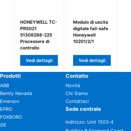
HONEYWELL TC-
Modulo di uscita
Ho
PRS021
digitale fail-safe
T
51309288-225
Honeywell
Processore di
10201/2/1
controllo
Vedi dettagli
Vedi dettagli
Prodotti
Contatto
ABB
Novità
Bently Nevada
Chi Siamo
Emerson
Contattaci
Sede centrale
EPRO
FOXBORO
Indirizzo: Unit 1503-4
GE
Building B Diamond Coast,