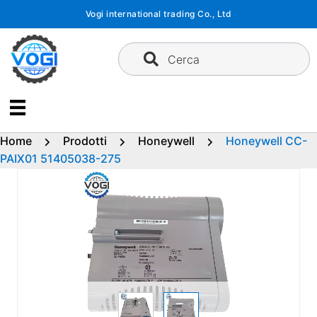
Vai
Vogi international trading Co., Ltd
al
contenuto
Cerca
Home
Prodotti
Honeywell
Honeywell CC-
PAIX01 51405038-275