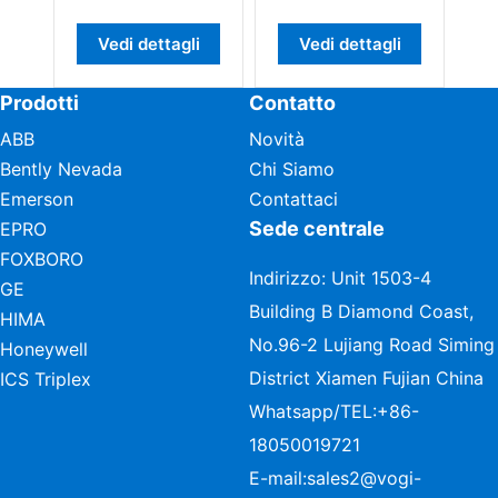
Vedi dettagli
Vedi dettagli
Prodotti
Contatto
ABB
Novità
Bently Nevada
Chi Siamo
Emerson
Contattaci
Sede centrale
EPRO
FOXBORO
Indirizzo: Unit 1503-4
GE
Building B Diamond Coast,
HIMA
No.96-2 Lujiang Road Siming
Honeywell
District Xiamen Fujian China
ICS Triplex
Whatsapp/TEL:
+86-
18050019721
E-mail:
sales2@vogi-