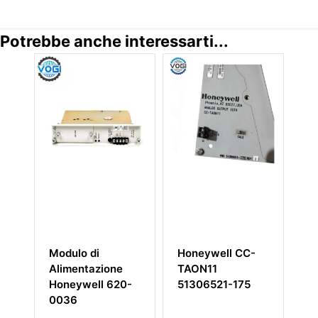
Potrebbe anche interessarti...
Modulo di
Honeywell CC-
Ho
Alimentazione
TAON11
MU
Honeywell 620-
51306521-175
51
0036