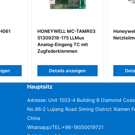
H061
HONEYWELL MC-TAMR03
Honeywell
51309218-175 LLMux
Netzteilmo
Analog-Eingang TC mit
Zugfederklemmen
igen
Details anzeigen
Detai
Hauptsitz
Adresse: Unit 1503-4 Building B Diamond Coas
No.96-2 Lujiang Road Siming District Xiamen Fu
China
Whatsapp/TEL:
+86-18050019721