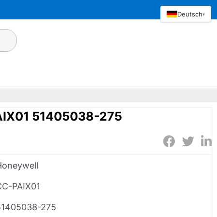
Deutsch
▾
AIX01 51405038-275
Honeywell
CC-PAIX01
51405038-275