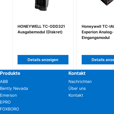
HONEYWELL TC-ODD321
Honeywell TC-IA
Ausgabemodul (Diskret)
Experion Analog-
Eingangsmodul
Details anzeigen
Details anze
Produkte
Kontakt
ABB
Nachrichten
Bently Nevada
Über uns
Emerson
Kontakt
EPRO
FOXBORO