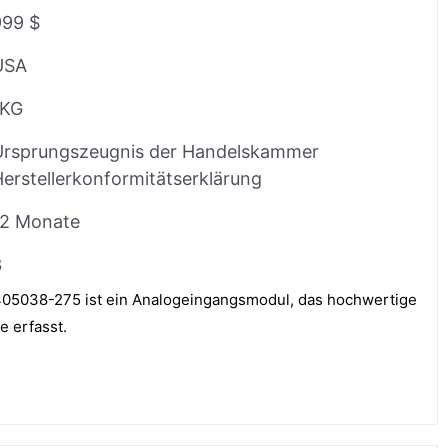
999 $
USA
1KG
Ursprungszeugnis der Handelskammer
erstellerkonformitätserklärung
12 Monate
3
05038-275 ist ein Analogeingangsmodul, das hochwertige
 erfasst.