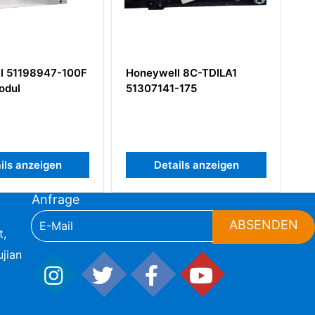
 51198947-100F
Honeywell 8C-TDILA1
Ho
dul
51307141-175
Lei
ls anzeigen
Details anzeigen
Anfrage
ABSENDEN
t,
jian