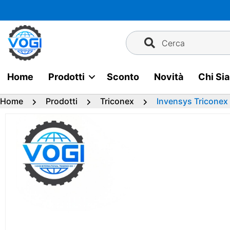
Vai
al
contenuto
Cerca
Home
Prodotti
Sconto
Novità
Chi Si
Home
Prodotti
Triconex
Invensys Triconex