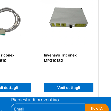
s Triconex
Invensys Triconex MP3101
1S2
Vedi dettagli
Vedi dettagli
Richiesta di preventivo
INVIA