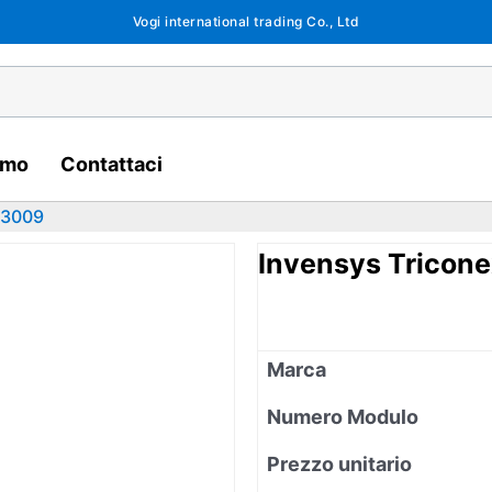
Vogi international trading Co., Ltd
amo
Contattaci
 3009
Invensys Tricon
Marca
Numero Modulo
Prezzo unitario