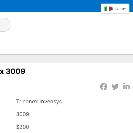
Italiano
▾
ex 3009
Triconex Invensys
3009
$200