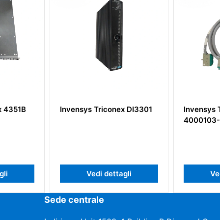
nex DI3301
Invensys Triconex
Invensy
4000103-510
MP310
tagli
Vedi dettagli
Sede centrale