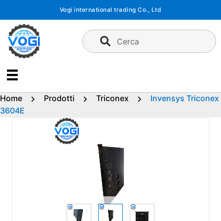
Vai
Vogi international trading Co., Ltd
al
contenuto
Cerca
Home
Prodotti
Triconex
Invensys Triconex
3604E