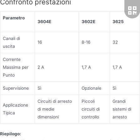
Confronto prestazioni
Parametro
3604E
3602E
3625
Canali di
16
8-16
32
uscita
Corrente
Massima per
2 A
1,7 A
1,7 A
Punto
Supervisione
Sì
Opzionale
Sì
Circuiti di arresto
Piccoli
Grandi
Applicazione
di medie
circuiti di
sistemi di
Tipica
dimensioni
controllo
arresto
Riepilogo: