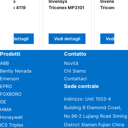
s
Invensys
Invensys
ex MP3101
Triconex DO3401
Triconex 3504E
dettagli
Vedi dettagli
Vedi dettagli
Prodotti
Contatto
ABB
Novità
Bently Nevada
Chi Siamo
Emerson
Contattaci
Sede centrale
EPRO
FOXBORO
Indirizzo: Unit 1503-4
GE
Building B Diamond Coast,
HIMA
No.96-2 Lujiang Road Siming
Honeywell
District Xiamen Fujian China
ICS Triplex