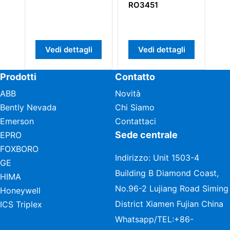
RO3451
4000056-
Vedi dettagli
Vedi dettagli
Vedi dett
Prodotti
Contatto
ABB
Novità
Bently Nevada
Chi Siamo
Emerson
Contattaci
Sede centrale
EPRO
FOXBORO
Indirizzo: Unit 1503-4
GE
Building B Diamond Coast,
HIMA
No.96-2 Lujiang Road Siming
Honeywell
District Xiamen Fujian China
ICS Triplex
Whatsapp/TEL:
+86-