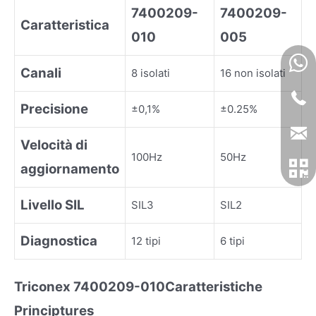
7400209-
7400209-
Caratteristica
010
005
Canali
8 isolati
16 non isolati
Precisione
±0,1%
±0.25%
Velocità di
100Hz
50Hz
aggiornamento
Livello SIL
SIL3
SIL2
Diagnostica
12 tipi
6 tipi
Triconex 7400209-010
Caratteristiche
Princip
tures