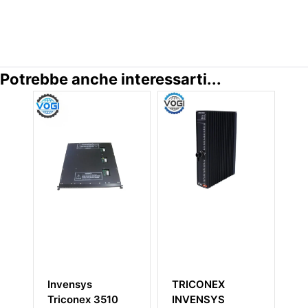
Potrebbe anche interessarti...
Invensys
TRICONEX
Invensys
Triconex 3510
INVENSYS
Triconex