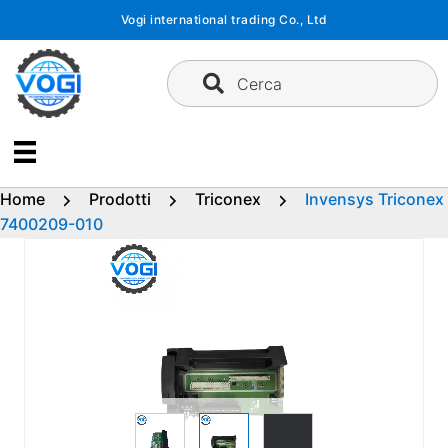
Vai
Vogi international trading Co., Ltd
al
contenuto
Cerca
Home
Prodotti
Triconex
Invensys Triconex
7400209-010