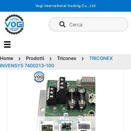
Vai
Vogi international trading Co., Ltd
al
contenuto
Cerca
Home
Prodotti
Triconex
TRICONEX
INVENSYS 7400213-100