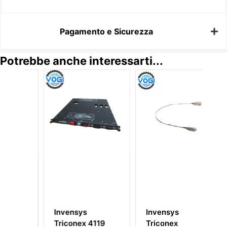
Pagamento e Sicurezza
Potrebbe anche interessarti...
Invensys
Invensys
In
Triconex 4119
Triconex
Tr