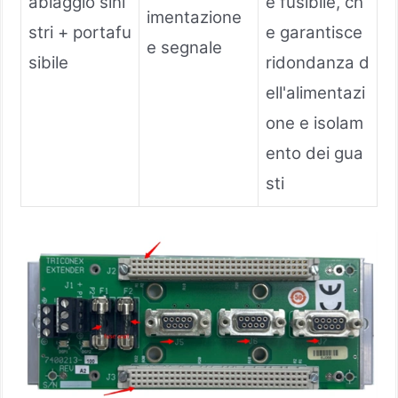
ablaggio sini
e fusibile, ch
imentazione
stri + portafu
e garantisce
e segnale
sibile
ridondanza d
ell'alimentazi
one e isolam
ento dei gua
sti