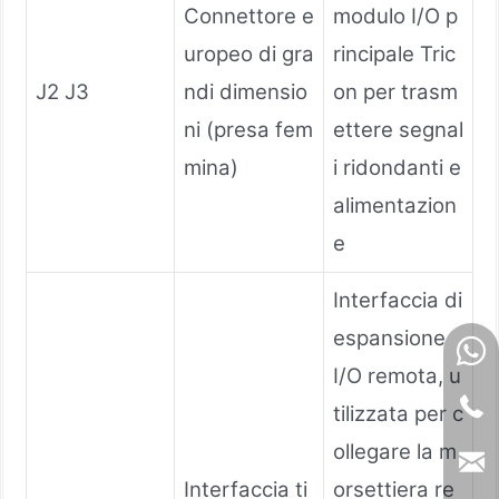
Connettore e
modulo I/O p
uropeo di gra
rincipale Tric
J2 J3
ndi dimensio
on per trasm
ni (presa fem
ettere segnal
mina)
i ridondanti e
alimentazion
e
Interfaccia di
espansione
I/O remota, u
tilizzata per c
ollegare la m
Interfaccia ti
orsettiera re