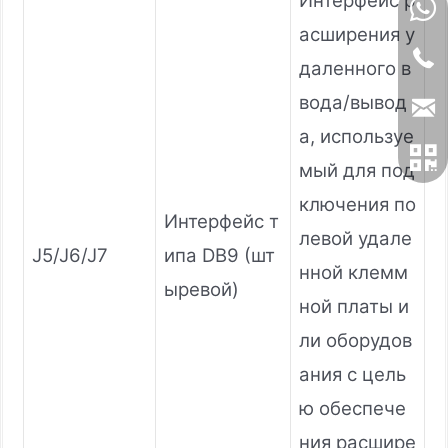
Интерфейс р
асширения у
даленного в
вода/вывод
а, используе
мый для под
ключения по
Интерфейс т
левой удале
J5/J6/J7
ипа DB9 (шт
нной клемм
ыревой)
ной платы и
ли оборудов
ания с цель
ю обеспече
ния расшире