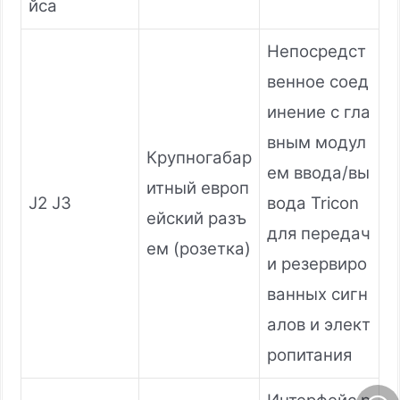
йса
Непосредст
венное соед
инение с гла
вным модул
Крупногабар
ем ввода/вы
итный европ
J2 J3
вода Tricon
ейский разъ
для передач
ем (розетка)
и резервиро
ванных сигн
алов и элект
ропитания