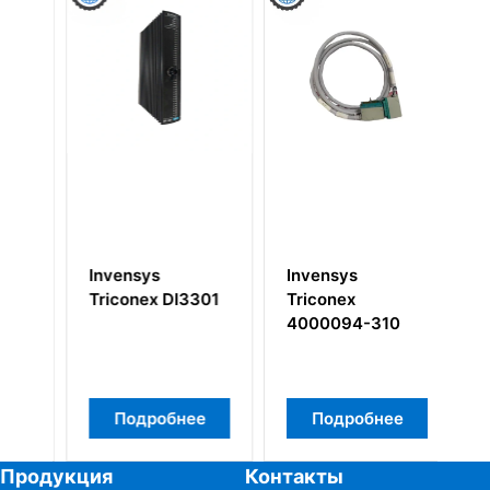
Invensys
Invensys
In
Triconex DI3301
Triconex
Tr
4000094-310
Подробнее
Подробнее
Продукция
Контакты