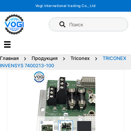
Перейти
Vogi international trading Co., Ltd
к
содержимому
Поиск
Главная
Продукция
Triconex
TRICONEX
INVENSYS 7400213-100