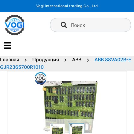
Перейти
Vogi international trading Co., Ltd
к
содержимому
Поиск
Главная
Продукция
ABB
ABB 88VA02B-E
GJR2365700R1010