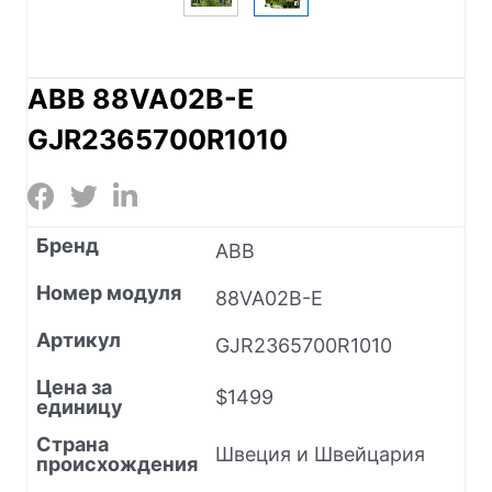
ABB 88VA02B-E
GJR2365700R1010
Бренд
ABB
Номер модуля
88VA02B-E
Артикул
GJR2365700R1010
Цена за
$1499
единицу
Страна
Швеция и Швейцария
происхождения