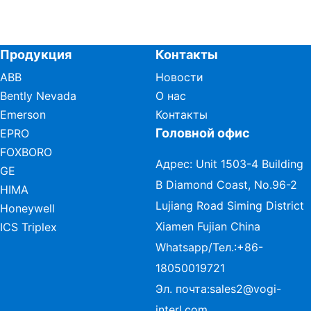
Продукция
Контакты
ABB
Новости
Bently Nevada
О нас
Emerson
Контакты
Головной офис
EPRO
FOXBORO
Адрес: Unit 1503-4 Building
GE
B Diamond Coast, No.96-2
HIMA
Lujiang Road Siming District
Honeywell
Xiamen Fujian China
ICS Triplex
Whatsapp/Тел.:
+86-
18050019721
Эл. почта:
sales2@vogi-
interl.com