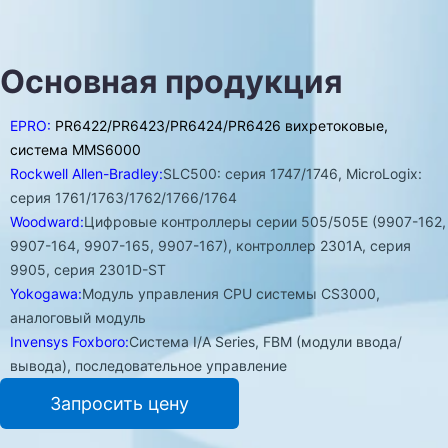
Основная продукция
EPRO:
PR6422/PR6423/PR6424/PR6426 вихретоковые,
система MMS6000
Rockwell Allen-Bradley:
SLC500: серия 1747/1746, MicroLogix:
серия 1761/1763/1762/1766/1764
Woodward:
Цифровые контроллеры серии 505/505E (9907-162,
9907-164, 9907-165, 9907-167), контроллер 2301A, серия
9905, серия 2301D-ST
Yokogawa:
Модуль управления CPU системы CS3000,
аналоговый модуль
Invensys Foxboro:
Система I/A Series, FBM (модули ввода/
вывода), последовательное управление
Запросить цену