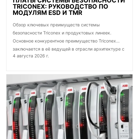
ПЛАТЫ СИСТЕМЫ БЕЗОПАСНОСТИ
TRICONEX: РУКОВОДСТВО ПО
МОДУЛЯМ ESD И TMR
Обзор ключевых преимуществ системы
безопасности Triconex и продуктовых линеек.
Основное конкурентное преимущество Triconex
заключается в её ведущей в отрасли архитектуре с
4 августа 2026 г.
тройным модульным резервированием (TMR). В
отличие от традиционных…