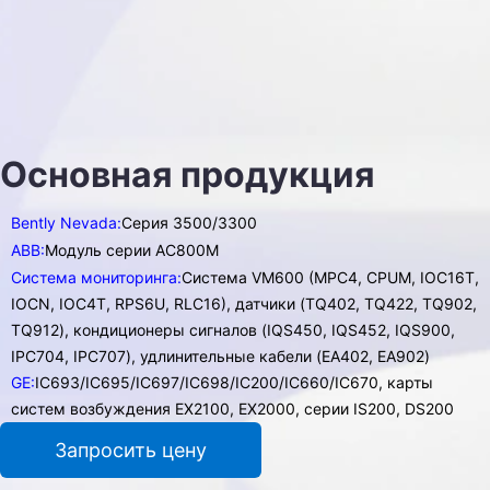
Основная продукция
Bently Nevada:
Серия 3500/3300
ABB:
Модуль серии AC800M
Система мониторинга:
Система VM600 (MPC4, CPUM, IOC16T,
IOCN, IOC4T, RPS6U, RLC16), датчики (TQ402, TQ422, TQ902,
TQ912), кондиционеры сигналов (IQS450, IQS452, IQS900,
IPC704, IPC707), удлинительные кабели (EA402, EA902)
GE:
IC693/IC695/IC697/IC698/IC200/IC660/IC670, карты
систем возбуждения EX2100, EX2000, серии IS200, DS200
Запросить цену