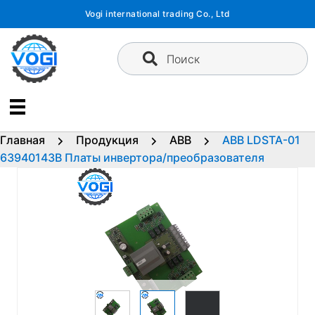
Перейти
Vogi international trading Co., Ltd
к
содержимому
Поиск
Главная
Продукция
ABB
ABB LDSTA-01
63940143B Платы инвертора/преобразователя