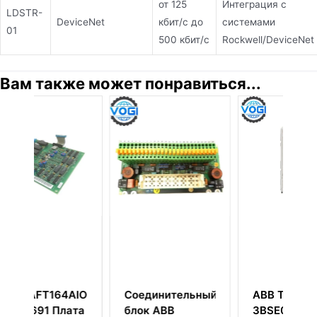
от 125
Интеграция с
LDSTR-
DeviceNet
кбит/с до
системами
01
500 кбит/с
Rockwell/DeviceNet
Вам также может понравиться...
AIO
Соединительный
ABB TB820V2
ата
блок ABB
3BSE013208R1