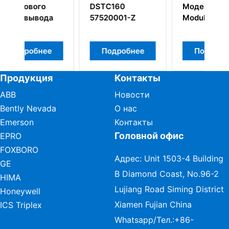
DSTC160
Модем кластера
а
57520001-Z
Modulebus
е
Подробнее
Подробнее
Продукция
Контакты
ABB
Новости
Bently Nevada
О нас
Emerson
Контакты
Головной офис
EPRO
FOXBORO
Адрес: Unit 1503-4 Building
GE
B Diamond Coast, No.96-2
HIMA
Lujiang Road Siming District
Honeywell
Xiamen Fujian China
ICS Triplex
Whatsapp/Тел.:
+86-