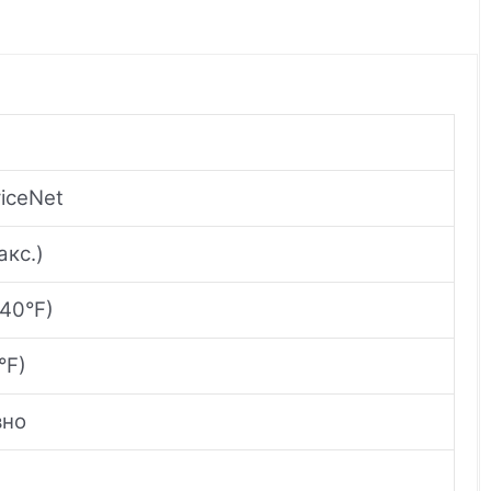
iceNet
акс.)
140°F)
°F)
вно