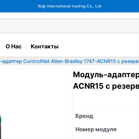
Vogi international trading Co., Ltd
О Нас
Контакты
адаптер ControlNet Allen-Bradley 1747-ACNR15 с резер
Модуль-адаптер 
ACNR15 с резер
Бренд
Номер модуля