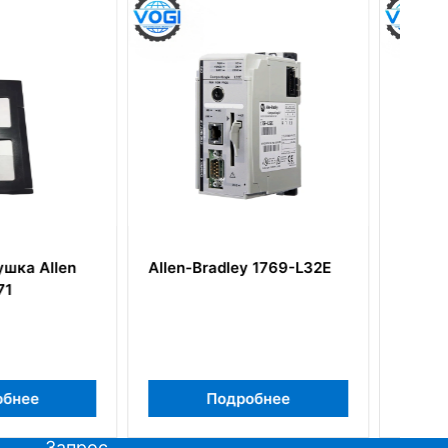
adley 1769-L32E
Allen-Bradley 1794-TB32S
Flex I/O Terminal Base Unit
одробнее
Подробнее
Запрос