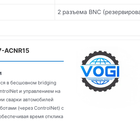
2 разъема BNC (резервиров
47-ACNR15
и
ся в бесшовном bridging
trolNet и управлением на
нии сварки автомобилей
отами (через ControlNet) с
 обеспечивая время отклика