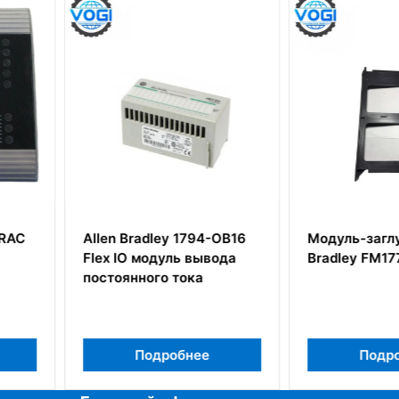
794-OB16
Модуль-заглушка Allen
Allen-Br
вывода
Bradley FM1771
ка
ее
Подробнее
П