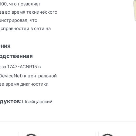
00, что позволяет
ва во время технического
онстрировал, что
справностей в сети на
ения
одственная
юза 1747-ACNR15 в
DeviceNet) к центральной
нее время диагностики
одуктов
:
Швейцарский