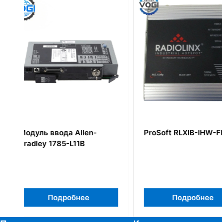
ProSoft RLXIB-IHW-FRAC
Allen Bradley 1
Flex IO модуль 
постоянного то
Подробнее
Подробн