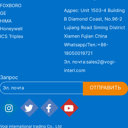
FOXBORO
Адрес: Unit 1503-4 Building
GE
B Diamond Coast, No.96-2
HIMA
Lujiang Road Siming District
Honeywell
Xiamen Fujian China
ICS Triplex
Whatsapp/Тел.:
+86-
18050019721
Эл. почта:
sales2@vogi-
interl.com
Запрос
ОТПРАВИТЬ
Vogi international trading Co., Ltd