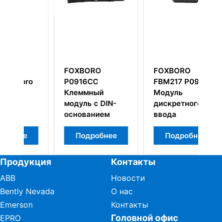
O
FOXBORO
Foxboro
C
FBM217 P0914TR
0303419B
ый
Модуль
SF0619F427
 DIN-
дискретного
аналоговые
ием
ввода
модули
обнее
Подробнее
Подробнее
Продукция
Контакты
ABB
Новости
Bently Nevada
О нас
Emerson
Контакты
Головной офис
EPRO