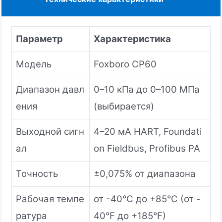
Параметр
Характеристика
Модель
Foxboro CP60
Диапазон давл
0–10 кПа до 0–100 МПа
ения
(выбирается)
Выходной сигн
4–20 мА HART, Foundati
ал
on Fieldbus, Profibus PA
Точность
±0,075% от диапазона
Рабочая темпе
от -40°C до +85°C (от -
ратура
40°F до +185°F)