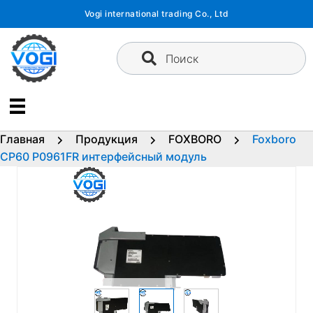
Перейти
Vogi international trading Co., Ltd
к
содержимому
Поиск
Главная
Продукция
FOXBORO
Foxboro
CP60 P0961FR интерфейсный модуль