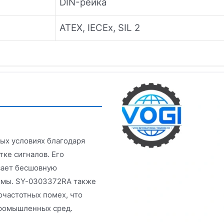
DIN-рейка
ATEX, IECEx, SIL 2
ых условиях благодаря
ке сигналов. Его
вает бесшовную
темы. SY-0303372RA также
очастотных помех, что
промышленных сред.