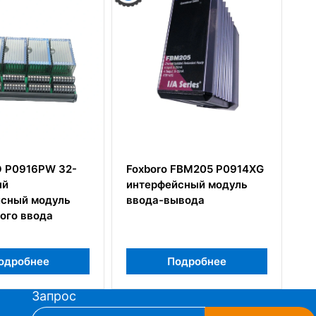
Foxboro FBM205 P0914XG
Модуль аналогового
интерфейсный модуль
ввода Foxboro CM400
ввода-вывода
FBM7
Подробнее
Подробнее
Запрос