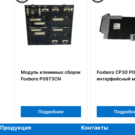
еммных сборок
Foxboro CP30 P0960AW
Ана
973CN
интерфейсный модуль
Foxb
робнее
Подробнее
Продукция
Контакты