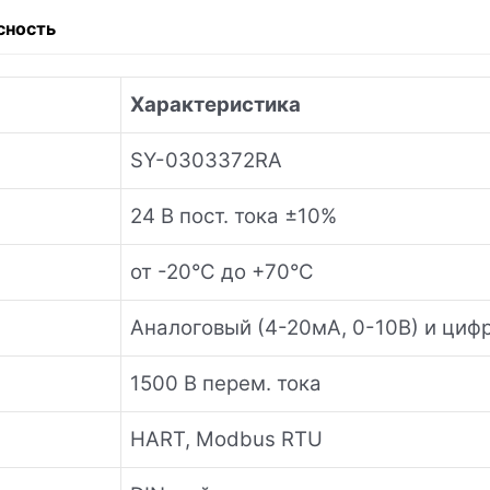
сность
Характеристика
SY-0303372RA
24 В пост. тока ±10%
от -20°C до +70°C
Аналоговый (4-20мА, 0-10В) и циф
1500 В перем. тока
HART, Modbus RTU