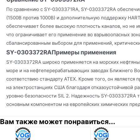
По сравнению с SY-0303371RA, SY-0303372RA обеспечи
(1500В против 1000В) и дополнительную поддержку HAR
обеспечивает более высокую плотность каналов, но не и
что ограничивает его применение во взрывоопасных зон
сбалансированным выбором для применений, критически
SY-0303372RA
Примеры применения
SY-0303372RA широко применяется на морских нефтяны
море и на нефтеперерабатывающих заводах Ближнего Во
соответствию стандарту ATEX. Кроме того, он является
на электростанциях США благодаря отказоустойчивой р
уровню безопасности SIL 2. Надежность SY-0303372RA т
основным компонентом на европейских химических пред
Вам также может понравиться...