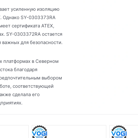
вает усиленную изоляцию
T. Однако SY-0303373RA
меет сертификата ATEX,
ах. SY-0303372RA остается
 важных для безопасности.
х платформах в Северном
стока благодаря
 предпочтительным выбором
аботе, соответствующей
акже сделала его
приятиях.