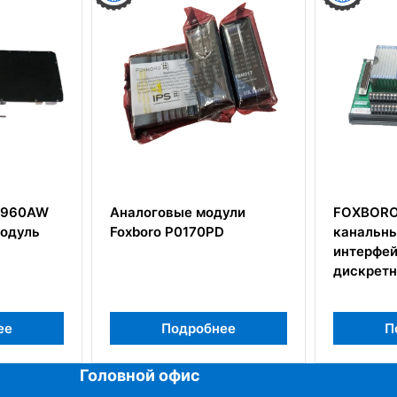
логовые модули
FOXBORO P0916PW 32-
oro P0170PD
канальный
интерфейсный модуль
дискретного ввода
Подробнее
Подробнее
Головной офис