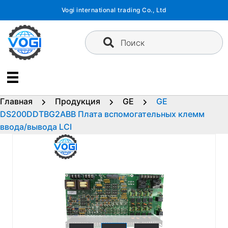
Перейти
Vogi international trading Co., Ltd
к
содержимому
Поиск
Главная
Продукция
GE
GE
DS200DDTBG2ABB Плата вспомогательных клемм
ввода/вывода LCI