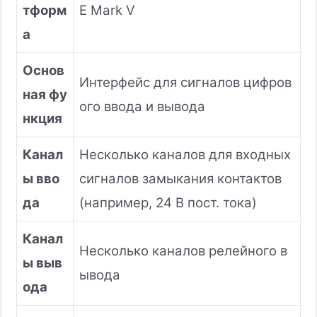
тформ
E Mark V
а
Основ
Интерфейс для сигналов цифров
ная фу
ого ввода и вывода
нкция
Канал
Несколько каналов для входных
ы вво
сигналов замыкания контактов
да
(например, 24 В пост. тока)
Канал
Несколько каналов релейного в
ы выв
ывода
ода