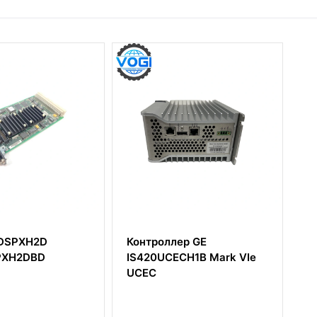
H2D
Контроллер GE
GE DS2
BD
IS420UCECH1B Mark VIe
DS200T
UCEC