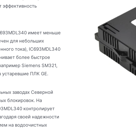
т эффективность
 IC693MDL340 имеет меньше
ичен для небольших
енного тока), IC693MDL340
ечивает более быстрое
 например Siemens SM321,
 устаревшие ПЛК GE.
ьных заводах Северной
ых блокировок. На
693MDL340 контролирует
агодаря своей надежности
ием на водоочистных