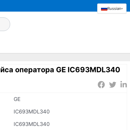
Russian
▾
йса оператора GE IC693MDL340
GE
IC693MDL340
IC693MDL340