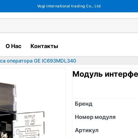
Vogi international trading Co., Ltd
О Нас
Контакты
са оператора GE IC693MDL340
Модуль интерфе
Бренд
Номер модуля
Артикул