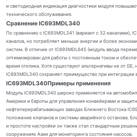
и светодиодная индикация диагностики модуля повышаю
технического обслуживания.
Сравнение IC693MDL340
По сравнению с IC693MDL341 (вариант с 32 каналами),
каналов, но потребляет меньше энергии и более эконом
систем. В отличие от IC693MDL645 (модуль ввода перем
оптимизирован для работы с постоянным током и обесп
время отклика. Хотя существуют альтернативы не от GE,
IC693MDL340 сохраняет преимущество при интеграции в
IC693MDL340
Примеры применения
Модуль IC693MDL340 широко применяется на автомобил
Америки и Европы для управления конвейерами и защитн
нефтеперерабатывающих заводах Ближнего Востока IC
положение клапанов и системы аварийного останова. Бл
и простоте настройки он также стал стандартным решен
сооружениях Азии для мониторинга состояния насосов.