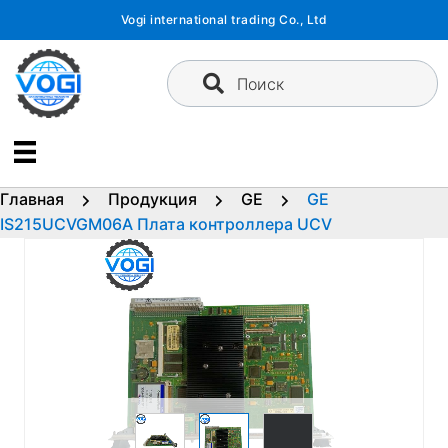
Перейти
Vogi international trading Co., Ltd
к
содержимому
Поиск
Главная
Продукция
GE
GE
IS215UCVGM06A Плата контроллера UCV