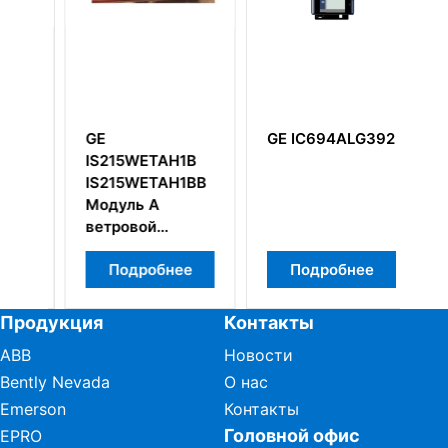
24
GE
GE IC694ALG392
G
IS215WETAH1B
I
IS215WETAH1BB
O
Модуль A
ветровой
коробки (Wind
Подробнее
Подробнее
Topbox A)
Продукция
Контакты
ABB
Новости
Bently Nevada
О нас
Emerson
Контакты
Головной офис
EPRO