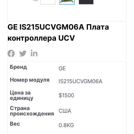
GE IS215UCVGM06A Плата
контроллера UCV
Бренд
GE
Номер модуля
IS215UCVGM06A
Цена за
$1500
единицу
Страна
США
происхождения
Вес
0.8KG