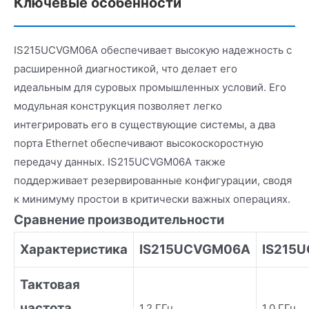
Ключевые особенности
IS215UCVGM06A обеспечивает высокую надежность с
расширенной диагностикой, что делает его
идеальным для суровых промышленных условий. Его
модульная конструкция позволяет легко
интегрировать его в существующие системы, а два
порта Ethernet обеспечивают высокоскоростную
передачу данных. IS215UCVGM06A также
поддерживает резервированные конфигурации, сводя
к минимуму простои в критически важных операциях.
Сравнение производительности
Характеристика
IS215UCVGM06A
IS215
Тактовая
частота
1.2 ГГц
1.0 ГГц