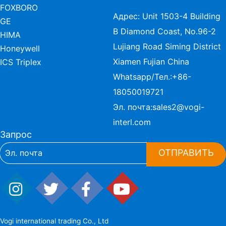
FOXBORO
Адрес: Unit 1503-4 Building
GE
B Diamond Coast, No.96-2
HIMA
Lujiang Road Siming District
Honeywell
Xiamen Fujian China
ICS Triplex
Whatsapp/Тел.:
+86-
18050019721
Эл. почта:
sales2@vogi-
interl.com
Запрос
ОТПРАВИТЬ
Vogi international trading Co., Ltd