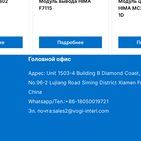
Модуль вывода HIMA
Модуль цифрового 
F7115
HIMA MC2-440-12TS
1D
Подробнее
Подробнее
Головной офис
Адрес: Unit 1503-4 Building B Diamond Coast,
No.96-2 Lujiang Road Siming District Xiamen Fu
China
Whatsapp/Тел.:
+86-18050019721
Эл. почта:
sales2@vogi-interl.com