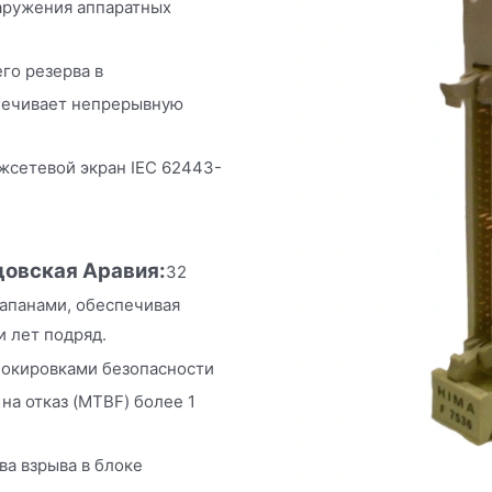
аружения аппаратных
го резерва в
спечивает непрерывную
сетевой экран IEC 62443-
довская Аравия:
32
апанами, обеспечивая
и лет подряд.
локировками безопасности
на отказ (MTBF) более 1
ва взрыва в блоке