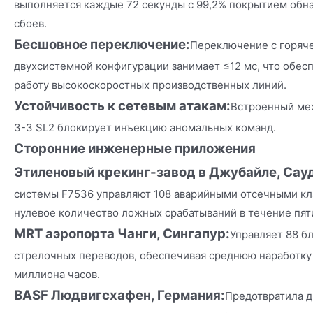
выполняется каждые 72 секунды с 99,2% покрытием обн
сбоев.
Бесшовное переключение:
Переключение с горяче
двухсистемной конфигурации занимает ≤12 мс, что обе
работу высокоскоростных производственных линий.
Устойчивость к сетевым атакам:
Встроенный меж
3-3 SL2 блокирует инъекцию аномальных команд.
Сторонние инженерные приложения
Этиленовый крекинг-завод в Джубайле, Сау
системы F7536 управляют 108 аварийными отсечными кл
нулевое количество ложных срабатываний в течение пят
MRT аэропорта Чанги, Сингапур:
Управляет 88 б
стрелочных переводов, обеспечивая среднюю наработку 
миллиона часов.
BASF Людвигсхафен, Германия:
Предотвратила д