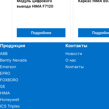
одуль цифрового
Каркас HIMA B9302
ывода HIMA F7120
Подробнее
Подробнее
Продукция
Контакты
ABB
Новости
Bently Nevada
О нас
Emerson
Контакты
EPRO
FOXBORO
GE
HIMA
Honeywell
ICS Triplex