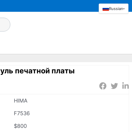
Russian
▾
уль печатной платы
HIMA
F7536
$800