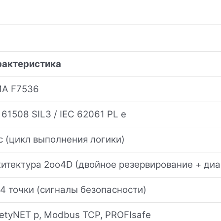
рактеристика
MA F7536
 61508 SIL3 / IEC 62061 PL e
с (цикл выполнения логики)
итектура 2oo4D (двойное резервирование + диа
4 точки (сигналы безопасности)
etyNET p, Modbus TCP, PROFIsafe