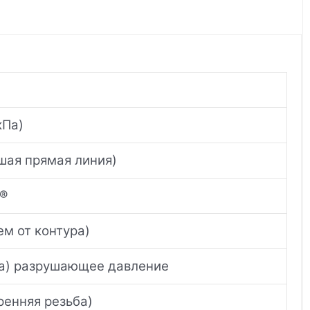
кПа)
шая прямая линия)
T®
ем от контура)
ара) разрушающее давление
ренняя резьба)