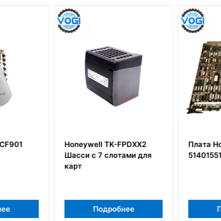
CF901
Honeywell TK-FPDXX2
Плата Ho
Шасси с 7 слотами для
51401551
карт
ее
Подробнее
П