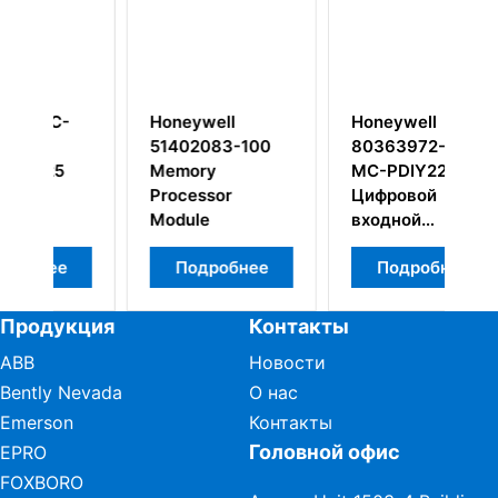
Honeywell
Honeywell
П
51402083-100
80363972-150
8
Memory
MC-PDIY22
Processor
Цифровой
Module
входной
процессор 24 В
Подробнее
Подробнее
пост. тока
Продукция
Контакты
ABB
Новости
Bently Nevada
О нас
Emerson
Контакты
Головной офис
EPRO
FOXBORO