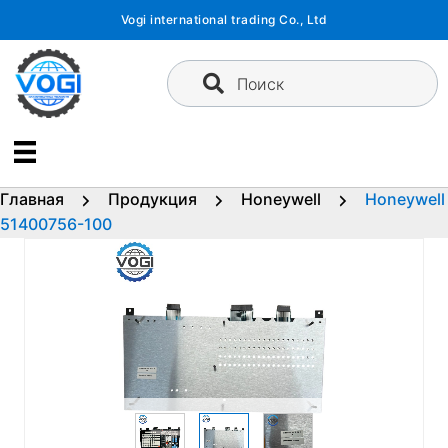
Перейти
Vogi international trading Co., Ltd
к
содержимому
Поиск
Главная
Продукция
Honeywell
Honeywell
51400756-100