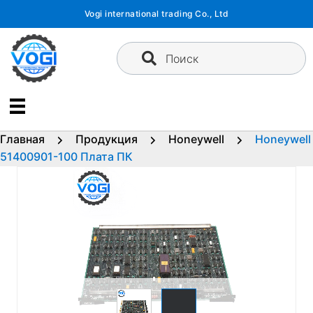
Перейти
Vogi international trading Co., Ltd
к
содержимому
Поиск
Главная
Продукция
Honeywell
Honeywell
51400901-100 Плата ПК