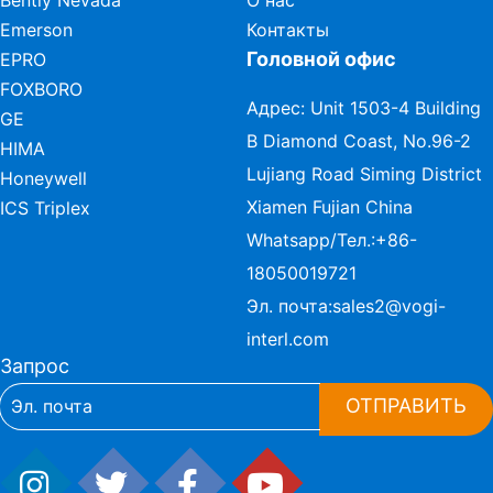
Bently Nevada
О нас
Emerson
Контакты
Головной офис
EPRO
FOXBORO
Адрес: Unit 1503-4 Building
GE
B Diamond Coast, No.96-2
HIMA
Lujiang Road Siming District
Honeywell
Xiamen Fujian China
ICS Triplex
Whatsapp/Тел.:
+86-
18050019721
Эл. почта:
sales2@vogi-
interl.com
Запрос
ОТПРАВИТЬ