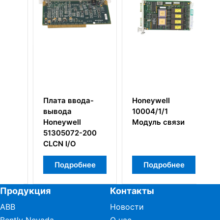
Плата ввода-
Honeywell
H
вывода
10004/1/1
5
й
Honeywell
Модуль связи
М
51305072-200
и
CLCN I/O
п
Подробнее
Подробнее
Продукция
Контакты
ABB
Новости