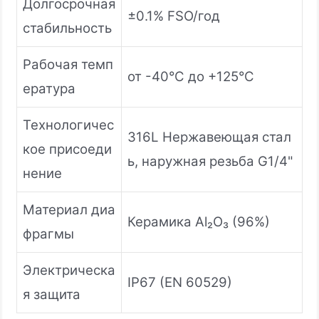
Долгосрочная
±0.1% FSO/год
стабильность
Рабочая темп
от -40°C до +125°C
ература
Технологичес
316L Нержавеющая стал
кое присоеди
ь, наружная резьба G1/4"
нение
Материал диа
Керамика Al₂O₃ (96%)
фрагмы
Электрическа
IP67 (EN 60529)
я защита