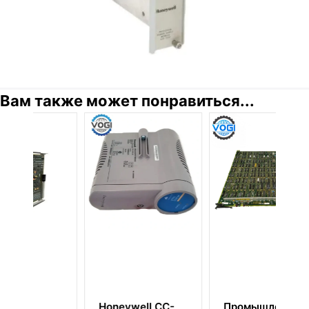
Вам также может понравиться...
ell CC-
Промышленная
HONEYWELL TK-