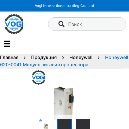
Перейти
Vogi international trading Co., Ltd
к
содержимому
Поиск
Главная
Продукция
Honeywell
Honeywell
620-0041 Модуль питания процессора