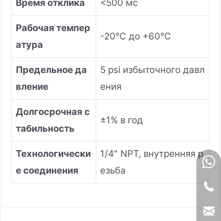
Время отклика
<500 мс
Рабочая темпер
-20°C до +60°C
атура
Предельное да
5 psi избыточного давл
вление
ения
Долгосрочная с
±1% в год
табильность
Технологически
1/4" NPT, внутренняя р
е соединения
езьба