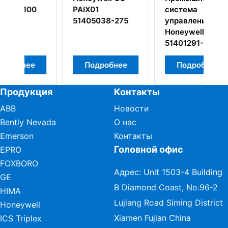
система
PRS021
038-275
управления
51404305-375
Honeywell
Модуль
51401291-100
управления
процессором
робнее
Подробнее
Подробнее
Продукция
Контакты
ABB
Новости
Bently Nevada
О нас
Emerson
Контакты
Головной офис
EPRO
FOXBORO
Адрес: Unit 1503-4 Building
GE
B Diamond Coast, No.96-2
HIMA
Lujiang Road Siming District
Honeywell
Xiamen Fujian China
ICS Triplex