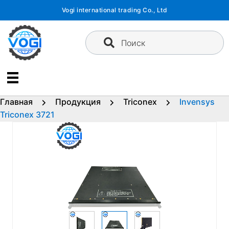
Перейти
Vogi international trading Co., Ltd
к
содержимому
Поиск
Главная
Продукция
Triconex
Invensys
Triconex 3721