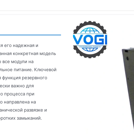
я его надежная и
анная конкретная модель
о все модули на
льное питание. Ключевой
 функция резервного
ески важно для
о процесса при
о направлена на
анической развязке и
оротких замыканий.