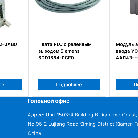
PLC с релейным
Модуль аналогового
ом Siemens
ввода YOKOGAWA
84-0GE0
AAI143-H50+ATK4A-00
Подробнее
Подробнее
Головной офис
Адрес: Unit 1503-4 Building B Diamond Coast,
No.96-2 Lujiang Road Siming District Xiamen Fu
China