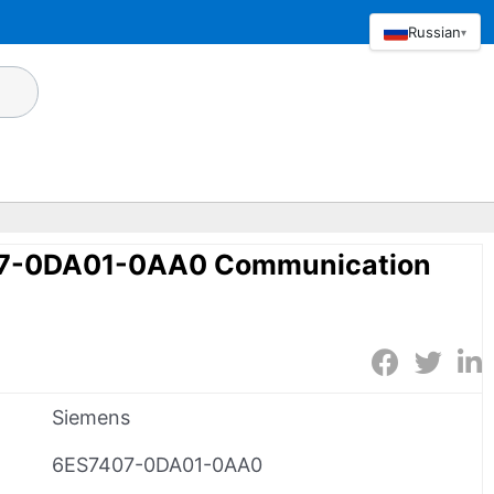
Russian
▾
7-0DA01-0AA0 Communication
Siemens
6ES7407-0DA01-0AA0