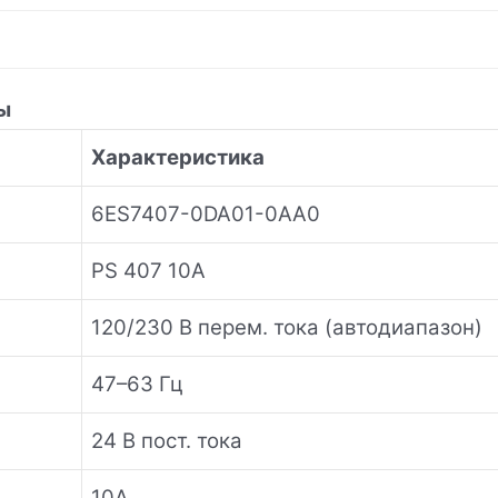
ы
Характеристика
6ES7407-0DA01-0AA0
PS 407 10A
120/230 В перем. тока (автодиапазон)
47–63 Гц
24 В пост. тока
10А