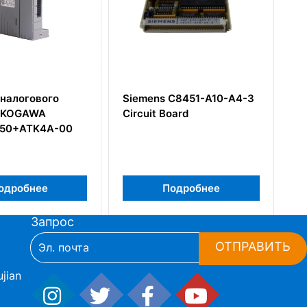
Siemens C8451-A10-A4-3
Плата интерфейса
Circuit Board
Siemens 6DD1681-0CA2
Подробнее
Подробнее
Запрос
ОТПРАВИТЬ
jian