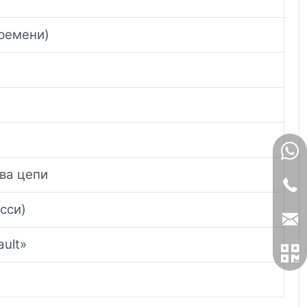
времени)
ва цепи
сси)
ult»