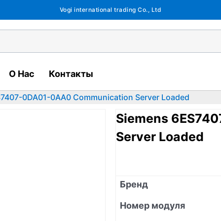
Vogi international trading Co., Ltd
О Нас
Контакты
S7407-0DA01-0AA0 Communication Server Loaded
Siemens 6ES740
Server Loaded
Бренд
Номер модуля