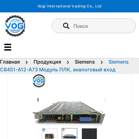
Перейти
Vogi international trading Co., Ltd
к
содержимому
Поиск
Главная
Продукция
Siemens
Siemens
C8451-A12-A73 Модуль ПЛК, аналоговый вход