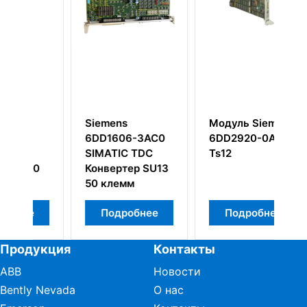
Siemens
Модуль Siemens
G
6DD1606-3AC0
6DD2920-0AA0
D
SIMATIC TDC
Ts12
К
0
Конвертер SU13
п
50 клемм
и
о
Подробнее
Подробнее
Продукция
Контакты
ABB
Новости
Bently Nevada
О нас