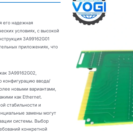
я его надежная
ческих условиях, с высокой
нструкция 3A99162G01
тельных приложениях, что
как 3A99162G02,
ю конфигурацию ввода/
олее новыми вариантами,
кими как Ethernet.
ой стабильности и
енциальные замены могут
зации системы. Выбор
ребований конкретной