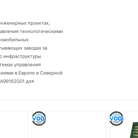
инженерных проектах,
равления технологическими
втомобильных
тывающих заводах за
ю инфраструктуры
стемах управления
ниями в Европе и Северной
3A99162G01 для