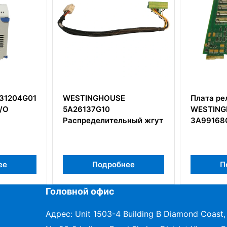
SE
Плата релейного выхода
Модул
WESTINGHOUSE
Westin
льный жгут
3A99168G01
с 8-ка
RTD
бнее
Подробнее
Головной офис
Адрес: Unit 1503-4 Building B Diamond Coast,