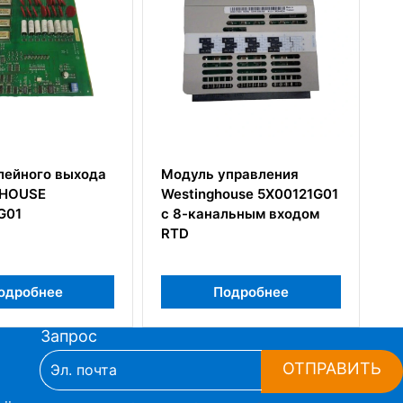
ь управления
WESTINGHOUSE
ghouse 5X00121G01
5X00301G01 Контроллер
нальным входом
интерфейса ввода/
вывода
Подробнее
Подробнее
Запрос
ОТПРАВИТЬ