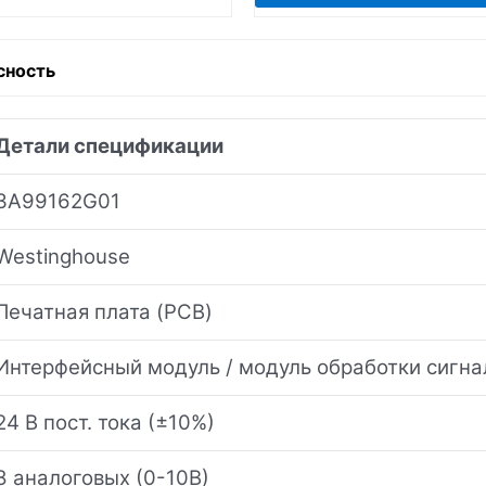
сность
Детали спецификации
3A99162G01
Westinghouse
Печатная плата (PCB)
Интерфейсный модуль / модуль обработки сигна
24 В пост. тока (±10%)
8 аналоговых (0-10В)