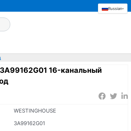
Russian
▾
д
3A99162G01 16-канальный
од
WESTINGHOUSE
3A99162G01