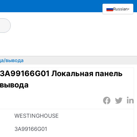
Russian
▾
да/вывода
3A99166G01 Локальная панель
/вывода
WESTINGHOUSE
3A99166G01