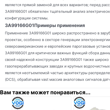
является прямой заменой для всех вариантов; перед ра
3A99166G01 обязателен тщательный анализ электрическ
конфигурации системы.
3A99166G01
Примеры применения
Применение 3A99166G01 широко распространено в зар
проектах, особенно в секторе генерации электроэнерги
североамериканские и европейские парогазовые установ
3A99166G01 для критически важных функций сбора данны
своей надежной конструкции 3A99166G01 также широко и
газоперерабатывающих заводах и крупных водоочистных 
является неотъемлемой частью архитектуры распредел
(DCS), обрабатывая vast массив аналоговых сигналов дат
Вам также может понравиться...