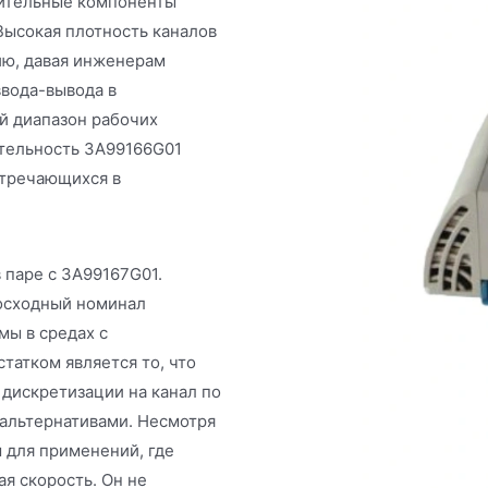
вительные компоненты
Высокая плотность каналов
ию, давая инженерам
вода-вывода в
й диапазон рабочих
тельность 3A99166G01
стречающихся в
 паре с 3A99167G01.
осходный номинал
мы в средах с
атком является то, что
дискретизации на канал по
альтернативами. Несмотря
 для применений, где
я скорость. Он не