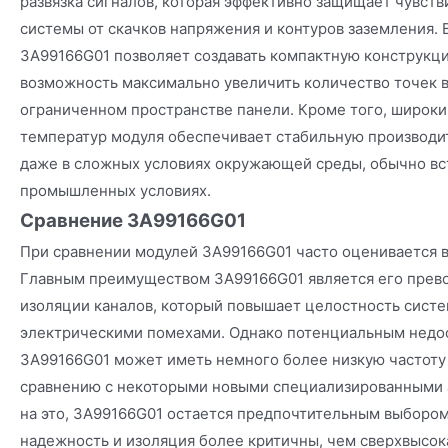
развязка сигналов, которая эффективно защищает чувст
системы от скачков напряжения и контуров заземления. 
3A99166G01 позволяет создавать компактную конструкц
возможность максимально увеличить количество точек в
ограниченном пространстве панели. Кроме того, широки
температур модуля обеспечивает стабильную производи
даже в сложных условиях окружающей среды, обычно в
промышленных условиях.
Сравнение 3A99166G01
При сравнении модулей 3A99166G01 часто оценивается в
Главным преимуществом 3A99166G01 является его прев
изоляции каналов, который повышает целостность систе
электрическими помехами. Однако потенциальным недост
3A99166G01 может иметь немного более низкую частоту 
сравнению с некоторыми новыми специализированными 
на это, 3A99166G01 остается предпочтительным выбором
надежность и изоляция более критичны, чем сверхвысока