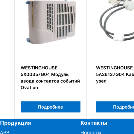
WESTINGHOUSE
Westinghouse
ь
5A26137G04 Кабельный
1C31233G04 
бытий
узел
дискретного 
Подробнее
Подр
Продукция
Контакты
ABB
Новости