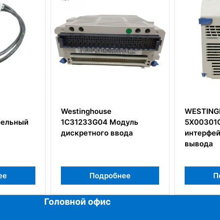
WESTINGHOUSE
WEST
Модуль
5X00301G01 Контроллер
4256A
ввода
интерфейса ввода/
УПРА
вывода
обнее
Подробнее
Головной офис