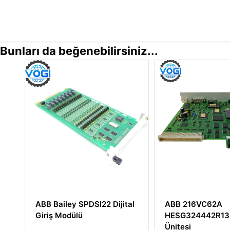
Bunları da beğenebilirsiniz...
 Dijital
ABB 216VC62A
ABB UFC92
HESG324442R13 İşlemci
3BHE0248
Ünitesi