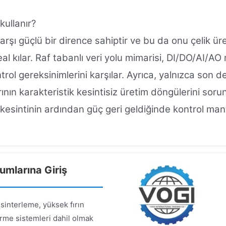
kullanır?
arşı güçlü bir dirence sahiptir ve bu da onu çelik ü
deal kılar. Raf tabanlı veri yolu mimarisi, DI/DO/AI/A
trol gereksinimlerini karşılar. Ayrıca, yalnızca son
arının karakteristik kesintisiz üretim döngülerini so
bir kesintinin ardından güç geri geldiğinde kontrol m
mlarına Giriş
 sinterleme, yüksek fırın
erme sistemleri dahil olmak