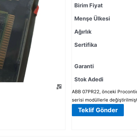
Birim Fiyat
Menşe Ülkesi
Ağırlık
Sertifika
Garanti
Stok Adedi
ABB 07PR22, önceki Procontic
serisi modüllerle değiştirilmişt
Teklif Gönder