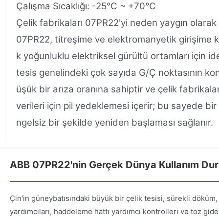
Çalışma Sıcaklığı: -25°C ~ +70°C
Çelik fabrikaları 07PR22'yi neden yaygın olarak 
07PR22, titreşime ve elektromanyetik girişime k
k yoğunluklu elektriksel gürültü ortamları için i
tesis genelindeki çok sayıda G/Ç noktasının kon
üşük bir arıza oranına sahiptir ve çelik fabrikal
verileri için pil yedeklemesi içerir; bu sayede 
ngelsiz bir şekilde yeniden başlaması sağlanır.
ABB 07PR22'nin Gerçek Dünya Kullanım Duru
Çin'in güneybatısındaki büyük bir çelik tesisi, sürekli döküm,
yardımcıları, haddeleme hattı yardımcı kontrolleri ve toz gid