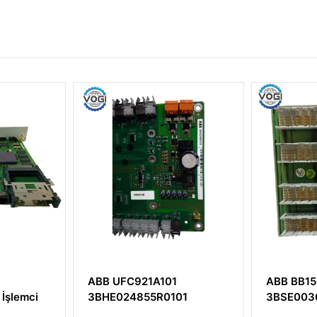
1A101
ABB BB150
AB
55R0101
3BSE003646R1
ECZ