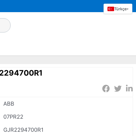
Türkçe
▾
R2294700R1
ABB
07PR22
GJR2294700R1