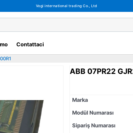
Vogi international trading Co., Ltd
amo
Contattaci
700R1
ABB 07PR22 GJ
Marka
Modül Numarası
Sipariş Numarası