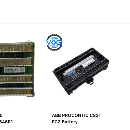
B PROCONTIC CS31
ABB 81EA04E-E
 Battery
GJR239340R1210