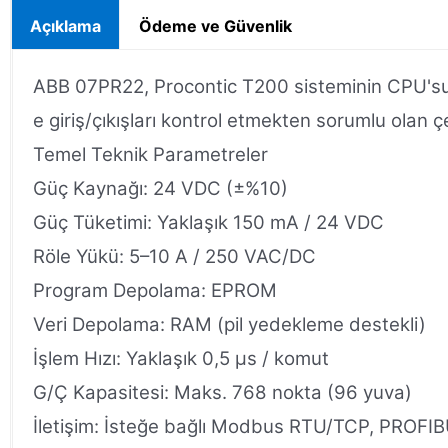
Açıklama
Ödeme ve Güvenlik
ABB 07PR22, Procontic T200 sisteminin CPU'su ol
e giriş/çıkışları kontrol etmekten sorumlu olan çe
Temel Teknik Parametreler
Güç Kaynağı: 24 VDC (±%10)
Güç Tüketimi: Yaklaşık 150 mA / 24 VDC
Röle Yükü: 5–10 A / 250 VAC/DC
Program Depolama: EPROM
Veri Depolama: RAM (pil yedekleme destekli)
İşlem Hızı: Yaklaşık 0,5 μs / komut
G/Ç Kapasitesi: Maks. 768 nokta (96 yuva)
İletişim: İsteğe bağlı Modbus RTU/TCP, PROFI