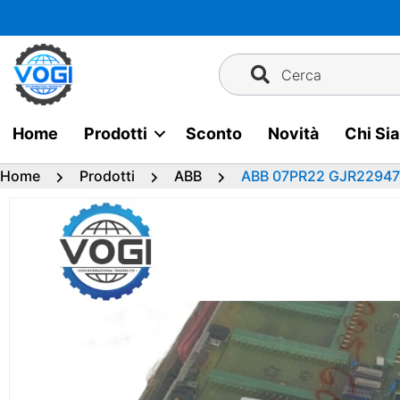
Vai
al
contenuto
Cerca
Home
Prodotti
Sconto
Novità
Chi Si
Home
Prodotti
ABB
ABB 07PR22 GJR2294