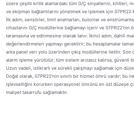
üzere çeşitli kritik alanlardaki tüm G/Ç sinyallerini, kilitleri,
ve ekipman bağlantılarını yönetmek ve işlemek için 07PR22 
İlk adım, sensörler, limit anahtarları, butonlar ve enstrümanta
cihazlarını G/Ç modüllerine bağlamayı içerir ve 07PR22'nin b
taramasına ve edinmesine olanak tanır. İkinci adım, dahili man
değerlendirmeleri yapmayı gerektirir; bu hesaplamalar tama
arka panel veri yolu üzerinden çıkış modüllerine iletilir. Son o
alarm işleme yürütülür; tüm sistem arızasız kalırsa, güvenli bi
Uzun vadeli, istikrarlı ve sürekli çalışmayı sağlamak için düze
Doğal olarak, 07PR22'nin sınırlı bir hizmet ömrü vardır; bu 
işlevselliğini korurken operasyonel ömrünü en üst düzeye çı
maliyet tasarrufu sağlamaktır.