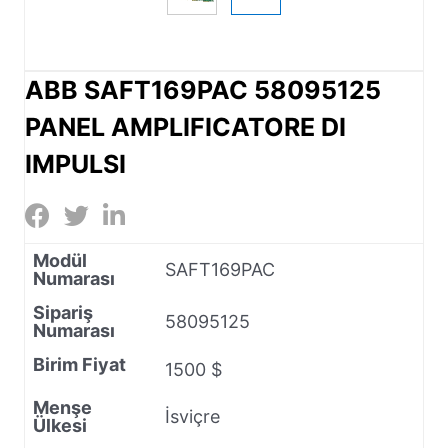
ABB SAFT169PAC 58095125
PANEL AMPLIFICATORE DI
IMPULSI
Modül
SAFT169PAC
Numarası
Sipariş
58095125
Numarası
Birim Fiyat
1500 $
Menşe
İsviçre
Ülkesi