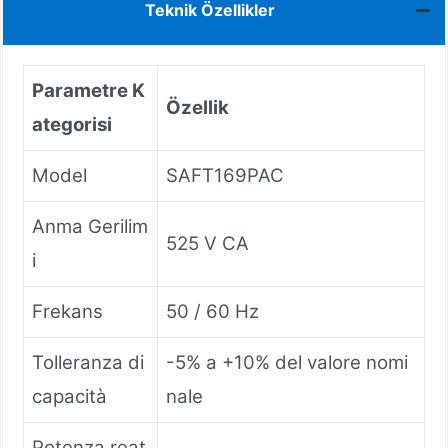
Teknik Özellikler
Parametre K
Özellik
ategorisi
Model
SAFT169PAC
Anma Gerilim
525 V CA
i
Frekans
50 / 60 Hz
Tolleranza di
-5% a +10% del valore nomi
capacità
nale
Potenza reat