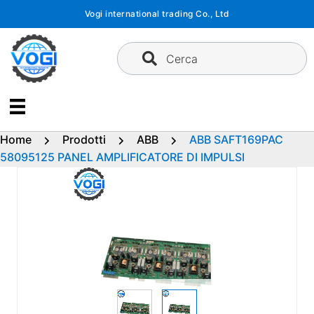
Vai
Vogi international trading Co., Ltd
al
contenuto
Cerca
Home
Prodotti
ABB
ABB SAFT169PAC
58095125 PANEL AMPLIFICATORE DI IMPULSI