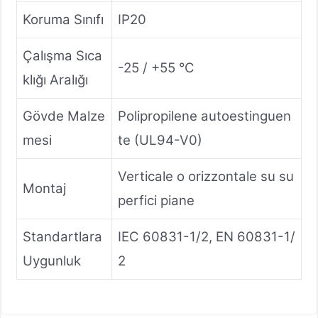
Koruma Sınıfı
IP20
Çalışma Sıca
-25 / +55 °C
klığı Aralığı
Gövde Malze
Polipropilene autoestinguen
mesi
te (UL94-V0)
Verticale o orizzontale su su
Montaj
perfici piane
Standartlara
IEC 60831-1/2, EN 60831-1/
Uygunluk
2