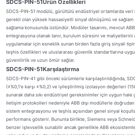
SDCS-PIN-51Ürün Özellikleri
SDCS-PIN-51 modülü, gürültülü endüstriyel ortamlarda veri
gerekli olan yüksek hassasiyetli sinyal dönüşümü ve sağlam 
sağlama konusunda üstündür. Modüler tasarımı, mevcut ABB 
entegrasyona olanak tanır, kurulum süresini ve maliyetlerini a
uygulamalar için esneklik sunan birden fazla giriş sinyali tipin
teşhis özellikleri ve uluslararası güvenlik standartlarına uy
güvenilirlik ve uzun ömür sağlar.
SDCS-PIN-51Karşılaştırma
SDCS-PIN-41 gibi önceki sürümlerle karşılaştırıldığında, S
(±%0,1'e karşı ±%0,2) ve iyileştirilmiş izolasyon değerleri (
sunarak daha sıkı endüstriyel gereksinimler için uygun hale g
iletişim protokolleri nedeniyle ABB dışı modüllerle doğrudan d
sistem entegrasyonu ve teşhis açısından genel sinyal koşulla
performans gösterir. Bununla birlikte, Siemens veya Schneide
benzer işlevsellik sunabilir ancak genellikle ABB ekosistem