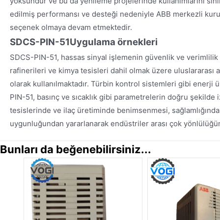
yoksundur ve bu da yenileme projelerinde kullanımlarını sın
edilmiş performansı ve desteği nedeniyle ABB merkezli kurul
seçenek olmaya devam etmektedir.
SDCS-PIN-51
Uygulama örnekleri
SDCS-PIN-51, hassas sinyal işlemenin güvenlik ve verimlilik i
rafinerileri ve kimya tesisleri dahil olmak üzere uluslararası 
olarak kullanılmaktadır. Türbin kontrol sistemleri gibi enerji
PIN-51, basınç ve sıcaklık gibi parametrelerin doğru şekilde 
tesislerinde ve ilaç üretiminde benimsenmesi, sağlamlığında
uygunluğundan yararlanarak endüstriler arası çok yönlülüğü
Bunları da beğenebilirsiniz...