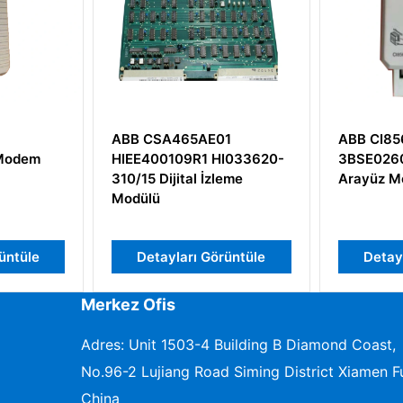
01
ABB CI856K01
ABB DI
HI033620-
3BSE026055R1 S100 I/O
Dijital 
zleme
Arayüz Modülü
örüntüle
Detayları Görüntüle
Deta
Merkez Ofis
Adres: Unit 1503-4 Building B Diamond Coast,
No.96-2 Lujiang Road Siming District Xiamen Fu
China