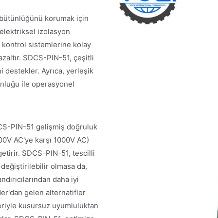
 bütünlüğünü korumak için
elektriksel izolasyon
kontrol sistemlerine kolay
zaltır. SDCS-PIN-51, çeşitli
i destekler. Ayrıca, yerleşik
gunluğu ile operasyonel
DCS-PIN-51 gelişmiş doğruluk
1500V AC'ye karşı 1000V AC)
etirir. SDCS-PIN-51, tescilli
eğiştirilebilir olmasa da,
ndırıcılarından daha iyi
r'dan gelen alternatifler
leriyle kusursuz uyumluluktan