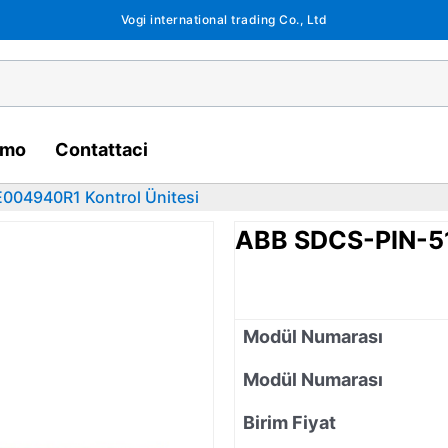
Vogi international trading Co., Ltd
amo
Contattaci
004940R1 Kontrol Ünitesi
ABB SDCS-PIN-51
Modül Numarası
Modül Numarası
Birim Fiyat