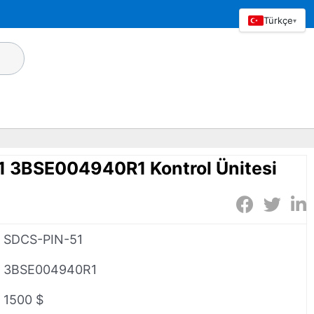
Türkçe
▾
 3BSE004940R1 Kontrol Ünitesi
SDCS-PIN-51
3BSE004940R1
1500 $