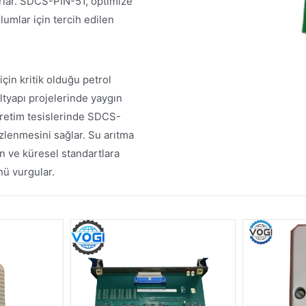
ırlar. SDCS-PIN-51, optimize
umlar için tercih edilen
çin kritik olduğu petrol
altyapı projelerinde yaygın
 üretim tesislerinde SDCS-
izlenmesini sağlar. Su arıtma
n ve küresel standartlara
nü vurgular.