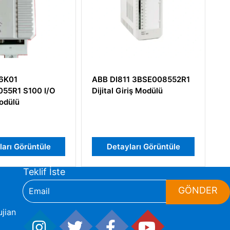
811 3BSE008552R1
ABB DSCL110A 57310001-
Giriş Modülü
KY
yları Görüntüle
Detayları Görüntüle
Teklif İste
GÖNDER
jian