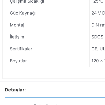
Çalışma Sıcaklığı
-25°C 
Güç Kaynağı
24 V 
Montaj
DIN ra
İletişim
SDCS s
Sertifikalar
CE, UL,
Boyutlar
120 x 
Detaylar: