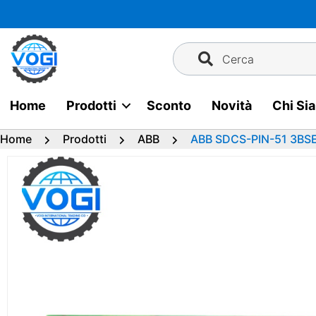
Vai
al
contenuto
Cerca
Home
Prodotti
Sconto
Novità
Chi Si
Home
Prodotti
ABB
ABB SDCS-PIN-51 3BSE