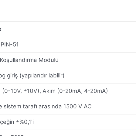
k
PIN-51
 Koşullandırma Modülü
g giriş (yapılandırılabilir)
m (0-10V, ±10V), Akım (0-20mA, 4-20mA)
e sistem tarafı arasında 1500 V AC
çeğin ±%0,1'i