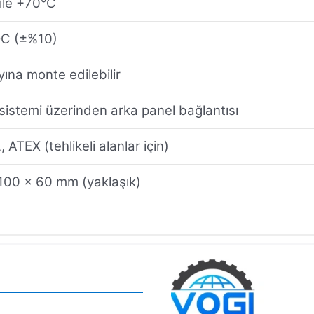
ile +70°C
DC (±%10)
yına monte edilebilir
istemi üzerinden arka panel bağlantısı
 ATEX (tehlikeli alanlar için)
100 x 60 mm (yaklaşık)