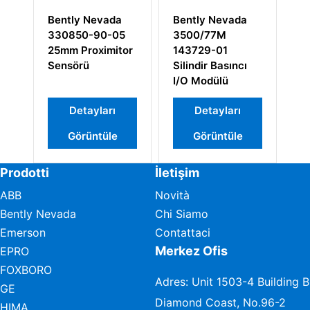
Bently Nevada
Bently Nevada
Be
330850-90-05
3500/77M
1
25mm Proximitor
143729-01
Et
Sensörü
Silindir Basıncı
Mo
I/O Modülü
M
Detayları
Detayları
Görüntüle
Görüntüle
Prodotti
İletişim
ABB
Novità
Bently Nevada
Chi Siamo
Emerson
Contattaci
Merkez Ofis
EPRO
FOXBORO
Adres: Unit 1503-4 Building B
GE
Diamond Coast, No.96-2
HIMA