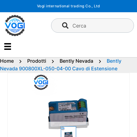
Vai
Vogi international trading Co., Ltd
al
contenuto
Cerca
Home
Prodotti
Bently Nevada
Bently
Nevada 900800XL-050-04-00 Cavo di Estensione