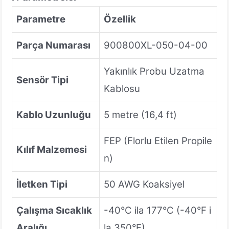
Parametre
Özellik
Parça Numarası
900800XL-050-04-00
Yakınlık Probu Uzatma
Sensör Tipi
Kablosu
Kablo Uzunluğu
5 metre (16,4 ft)
FEP (Florlu Etilen Propile
Kılıf Malzemesi
n)
İletken Tipi
50 AWG Koaksiyel
Çalışma Sıcaklık
-40°C ila 177°C (-40°F i
Aralığı
la 350°F)