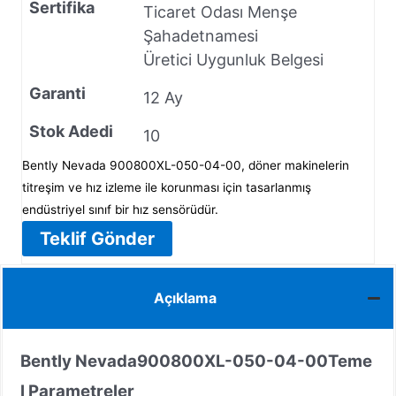
Sertifika
Ticaret Odası Menşe
Şahadetnamesi
Üretici Uygunluk Belgesi
Garanti
12 Ay
Stok Adedi
10
Bently Nevada 900800XL-050-04-00, döner makinelerin
titreşim ve hız izleme ile korunması için tasarlanmış
endüstriyel sınıf bir hız sensörüdür.
Teklif Gönder
Açıklama
Bently Nevada
900800XL-050-04-00
Teme
l Parametreler