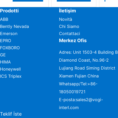
Prodotti
İletişim
ABB
Novità
Bently Nevada
Chi Siamo
Emerson
Contattaci
Merkez Ofis
EPRO
FOXBORO
Adres: Unit 1503-4 Building B
GE
Diamond Coast, No.96-2
HIMA
Lujiang Road Siming District
Honeywell
Xiamen Fujian China
ICS Triplex
Whatsapp/Tel:
+86-
18050019721
E-posta:
sales2@vogi-
interl.com
Teklif İste