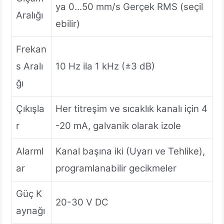
ya 0...50 mm/s Gerçek RMS (seçil
Aralığı
ebilir)
Frekan
s Aralı
10 Hz ila 1 kHz (±3 dB)
ğı
Çıkışla
Her titreşim ve sıcaklık kanalı için 4
r
-20 mA, galvanik olarak izole
Alarml
Kanal başına iki (Uyarı ve Tehlike),
ar
programlanabilir gecikmeler
Güç K
20-30 V DC
aynağı