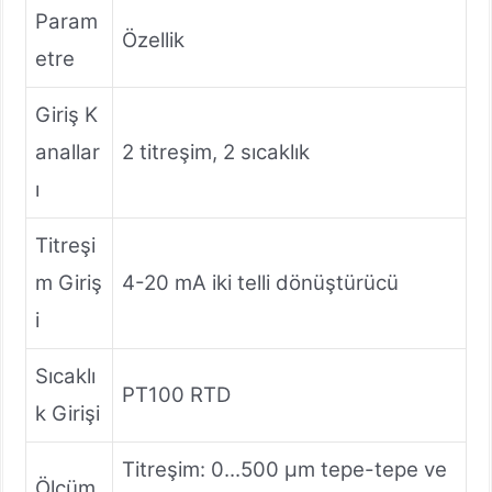
Param
Özellik
etre
Giriş K
anallar
2 titreşim, 2 sıcaklık
ı
Titreşi
m Giriş
4-20 mA iki telli dönüştürücü
i
Sıcaklı
PT100 RTD
k Girişi
Titreşim: 0...500 µm tepe-tepe ve
Ölçüm