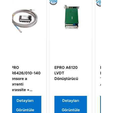
O A6120
Epro
Epro CON011
DT
PR6424/006-010
Eddy Current
üştürücü
16mm Girdap
Sinyal
Akım Sensörü
Dönüştürücü
Detayları
Detayları
Detayları
Görüntüle
Görüntüle
Görüntüle