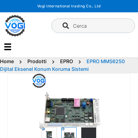
Vai
Vogi international trading Co., Ltd
al
contenuto
Cerca
Home
Prodotti
EPRO
EPRO MMS6250
Dijital Eksenel Konum Koruma Sistemi