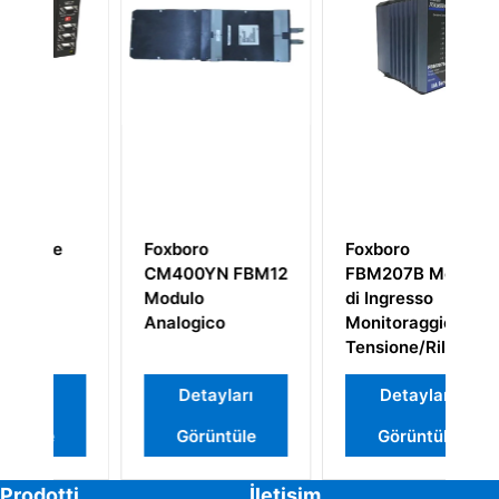
Foxboro
Foxboro
N FBM12
FBM207B Moduli
P0973CN
di Ingresso
Modüler Analog
co
Monitoraggio
Giriş Modülü
Tensione/Rilevamento
Contatti
yları
Detayları
Detayları
ntüle
Görüntüle
Görüntüle
Prodotti
İletişim