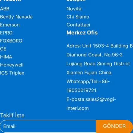
ABB
Novità
Bently Nevada
Chi Siamo
Emerson
Contattaci
Merkez Ofis
EPRO
FOXBORO
Adres: Unit 1503-4 Building B
GE
Diamond Coast, No.96-2
HIMA
Lujiang Road Siming District
Honeywell
Xiamen Fujian China
ICS Triplex
Whatsapp/Tel:
+86-
18050019721
E-posta:
sales2@vogi-
interl.com
Teklif İste
GÖNDER