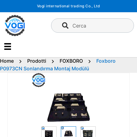
Vai
Vogi international trading Co., Ltd
al
contenuto
Cerca
Home
Prodotti
FOXBORO
Foxboro
P0973CN Sonlandırma Montaj Modülü