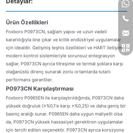
Detaylar:
Ürün Özellikleri
Foxboro P0973CN, sağlam yapısı ve uzun vadeli
kararlılığıyla öne çıkar ve kritik endüstriyel uygulamalar
için idealdir. Gelişmiş teşhis özellikleri ve HART iletişimi,
modern kontrol sistemleriyle sorunsuz entegrasyon
sağlar. P0973CN ayrıca titreşime ve termal şoklara karşı
olağanüstü direnç sunarak zorlu ortamlarda tutarlı
performans garantiler.
P0973CN Karşılaştırması
Foxboro P0965EN ile karşılaştırıldığında, P0973CN daha
yüksek doğruluk (±%0,1'e karşı ±%0,25) ve daha geniş bir
basınç aralığı sunar. P0965EN daha uygun maliyetli olsa
da, P0973CN yüksek hassasiyet gerektiren uygulamalar
için tercih edilen seçenektir. P0973CN ayrıca korozyona