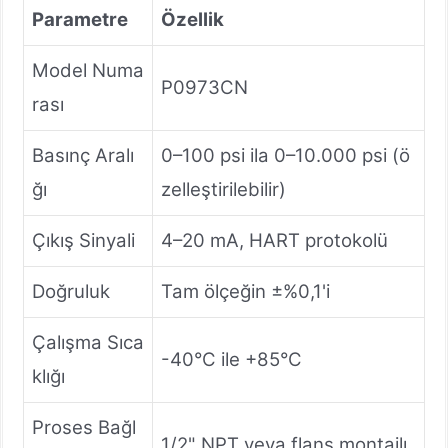
Parametre
Özellik
Model Numa
P0973CN
rası
Basınç Aralı
0–100 psi ila 0–10.000 psi (ö
ğı
zelleştirilebilir)
Çıkış Sinyali
4–20 mA, HART protokolü
Doğruluk
Tam ölçeğin ±%0,1'i
Çalışma Sıca
-40°C ile +85°C
klığı
Proses Bağl
1/2" NPT veya flanş montajlı