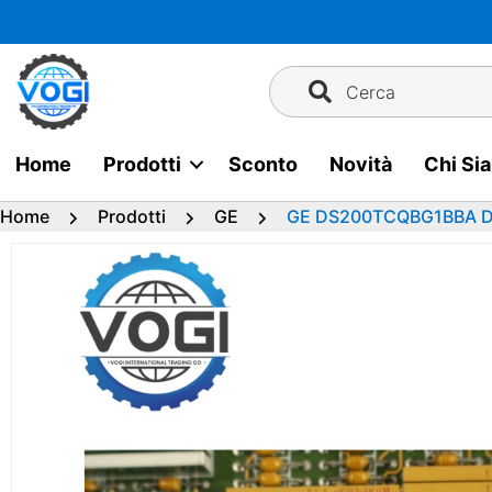
Vai
al
contenuto
Cerca
Home
Prodotti
Sconto
Novità
Chi Si
Home
Prodotti
GE
GE DS200TCQBG1BBA 