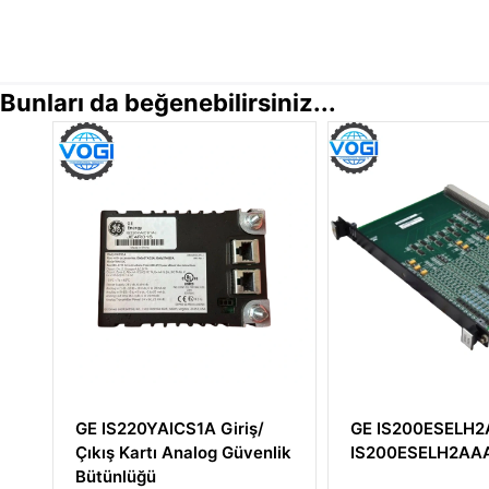
Bunları da beğenebilirsiniz...
0YAICS1A Giriş/
GE IS200ESELH2A
rtı Analog Güvenlik
IS200ESELH2AAA
ğü