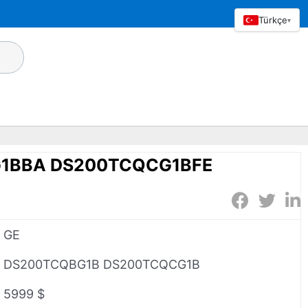
Türkçe
▾
1BBA DS200TCQCG1BFE
GE
DS200TCQBG1B DS200TCQCG1B
5999 $