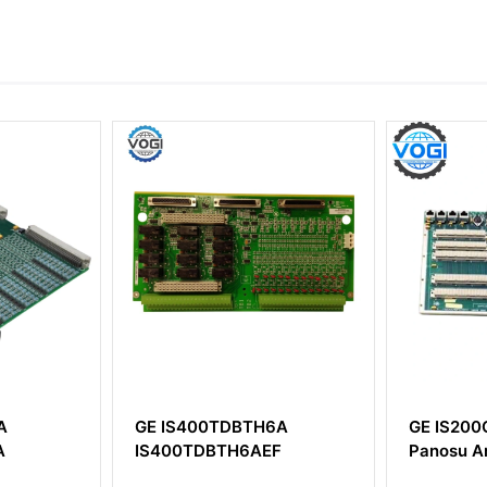
GE IS400TDBTH6A
GE IS200CABPG1B Kontrol
IS400TDBTH6AEF
Panosu Arka Panel Kartı