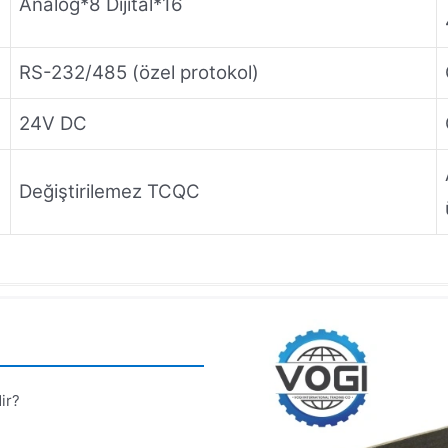
Analog*8 Dijital*16
RS-232/485 (özel protokol)
24V DC
Değiştirilemez TCQC
ir?