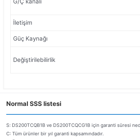
G/Ç kanalı
İletişim
Güç Kaynağı
Değiştirilebilirlik
Normal SSS listesi
S: DS200TCQB1B ve DS200TCQCG1B için garanti süresi ned
C: Tüm ürünler bir yıl garanti kapsamındadır.