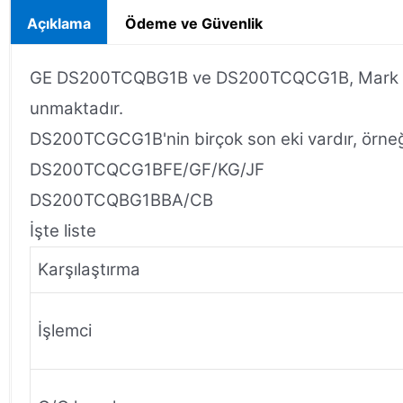
Açıklama
Ödeme ve Güvenlik
GE DS200TCQBG1B ve DS200TCQCG1B, Mark V DS200 
unmaktadır.
DS200TCGCG1B'nin birçok son eki vardır, örneğ
DS200TCQCG1BFE/GF/KG/JF
DS200TCQBG1BBA/CB
İşte liste
Karşılaştırma
İşlemci