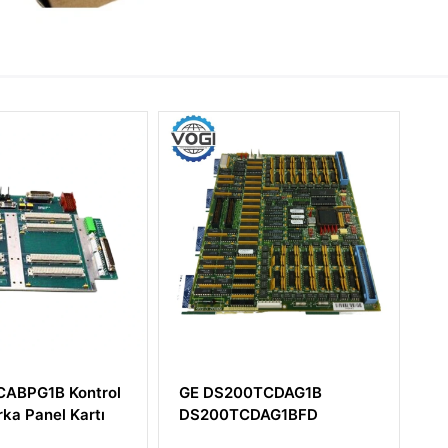
GE DS200TCDAG1B
GE IS210BPPBH2C
DS200TCDAG1BFD
IS210BPPBH2CAA