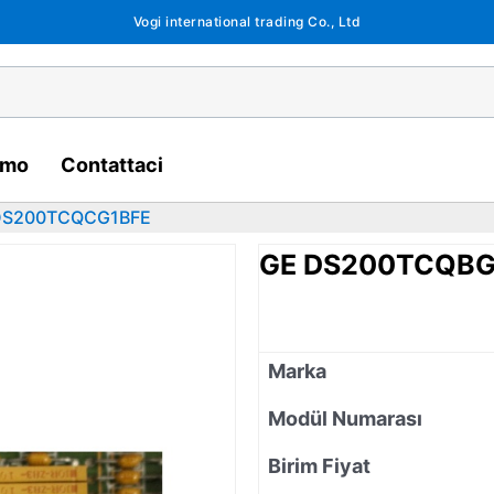
Vogi international trading Co., Ltd
amo
Contattaci
DS200TCQCG1BFE
GE DS200TCQBG
Marka
Modül Numarası
Birim Fiyat