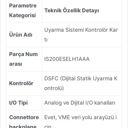
Parametre
Teknik Özellik Detayı
Kategorisi
Uyarma Sistemi Kontrolör Kar
Ürün Adı
tı
Parça Num
IS200ESELH1AAA
arası
DSFC (Dijital Statik Uyarma K
Kontrolör
ontrolü)
I/O Tipi
Analog ve Dijital I/O kanalları
Connettore
Evet, VME veri yolu arayüzü i
backplane
çin