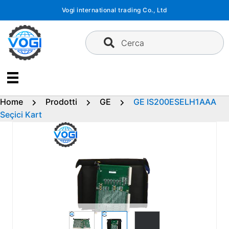
Vai
Vogi international trading Co., Ltd
al
contenuto
Cerca
Home
Prodotti
GE
GE IS200ESELH1AAA
Seçici Kart