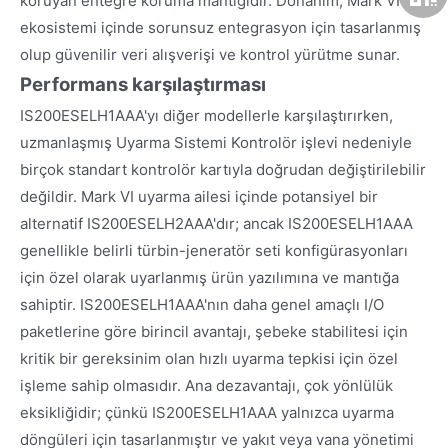
koruyan entegre koruma mantığıdır. Donanım, Mark VI
ekosistemi içinde sorunsuz entegrasyon için tasarlanmış
olup güvenilir veri alışverişi ve kontrol yürütme sunar.
Performans karşılaştırması
IS200ESELH1AAA'yı diğer modellerle karşılaştırırken,
uzmanlaşmış Uyarma Sistemi Kontrolör işlevi nedeniyle
birçok standart kontrolör kartıyla doğrudan değiştirilebilir
değildir. Mark VI uyarma ailesi içinde potansiyel bir
alternatif IS200ESELH2AAA'dır; ancak IS200ESELH1AAA
genellikle belirli türbin-jeneratör seti konfigürasyonları
için özel olarak uyarlanmış ürün yazılımına ve mantığa
sahiptir. IS200ESELH1AAA'nın daha genel amaçlı I/O
paketlerine göre birincil avantajı, şebeke stabilitesi için
kritik bir gereksinim olan hızlı uyarma tepkisi için özel
işleme sahip olmasıdır. Ana dezavantajı, çok yönlülük
eksikliğidir; çünkü IS200ESELH1AAA yalnızca uyarma
döngüleri için tasarlanmıştır ve yakıt veya vana yönetimi