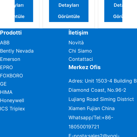
Detayları
Detayları
Görüntüle
Görüntüle
Prodotti
İletişim
ABB
Novità
Bently Nevada
Chi Siamo
Emerson
Contattaci
Merkez Ofis
EPRO
FOXBORO
Adres: Unit 1503-4 Building B
GE
Diamond Coast, No.96-2
HIMA
Lujiang Road Siming District
Honeywell
Xiamen Fujian China
ICS Triplex
Whatsapp/Tel:
+86-
18050019721
E-posta:
sales2@vogi-