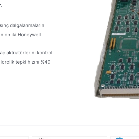
.
sınç dalgalanmalarını
in on iki Honeywell
ap aktüatörlerini kontrol
rolik tepki hızını %40