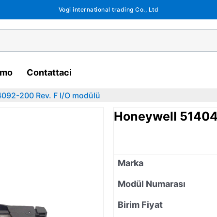
Vogi international trading Co., Ltd
amo
Contattaci
092-200 Rev. F I/O modülü
Honeywell 51404
Marka
Modül Numarası
Birim Fiyat