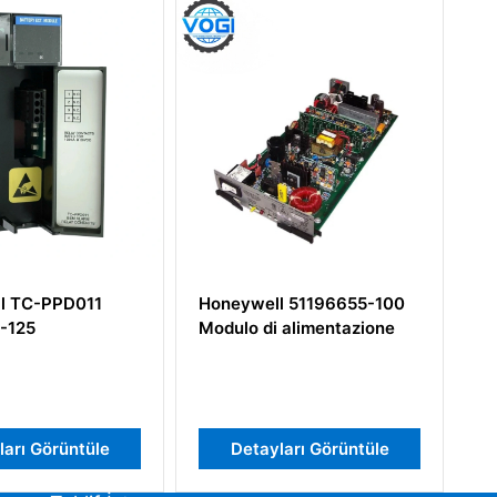
well 51196655-100
Honeywell 10201/2/1
 di alimentazione
Güvenli Dijital Çıkış Modülü
tayları Görüntüle
Detayları Görüntüle