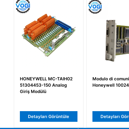
H02
Modulo di comunicazione
Honeywell 51
g
Honeywell 10024/H/I
Endüstriyel Ko
le
Detayları Görüntüle
Detayları 