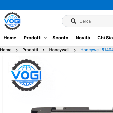
Vai
al
contenuto
Cerca
Home
Prodotti
Sconto
Novità
Chi Si
Home
Prodotti
Honeywell
Honeywell 51404