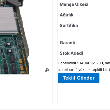
Menşe Ülkesi
Ağırlık
Sertifika
Garanti
Stok Adedi
Honeywell 51404092-200, havac
askeri sınıf, yüksek tepkili bir 
Teklif Gönder