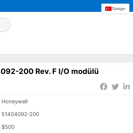
Türkçe
▾
092-200 Rev. F I/O modülü
Honeywell
51404092-200
$500