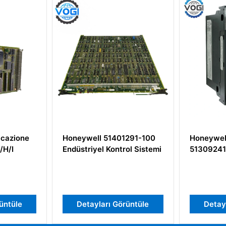
401291-100
Honeywell TC-PPD011
Honey
ntrol Sistemi
51309241-125
Modulo
Görüntüle
Detayları Görüntüle
De