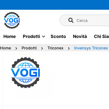
Vai
al
contenuto
Cerca
Home
Prodotti
Sconto
Novità
Chi Si
Home
Prodotti
Triconex
Invensys Triconex