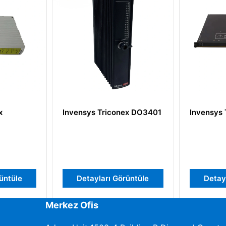
x
Invensys Triconex DO3401
Invensys 
üntüle
Detayları Görüntüle
Detay
Merkez Ofis