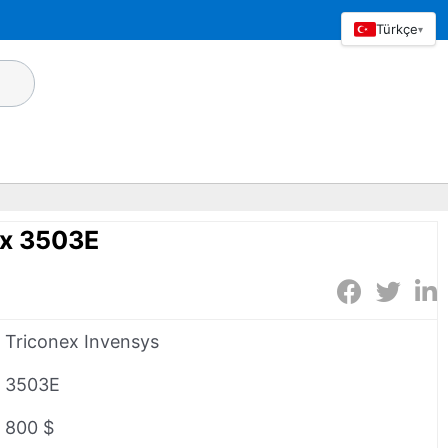
Türkçe
▾
ex 3503E
Triconex Invensys
3503E
800 $