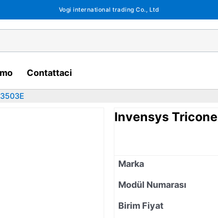
Vogi international trading Co., Ltd
amo
Contattaci
 3503E
Invensys Tricon
Marka
Modül Numarası
Birim Fiyat