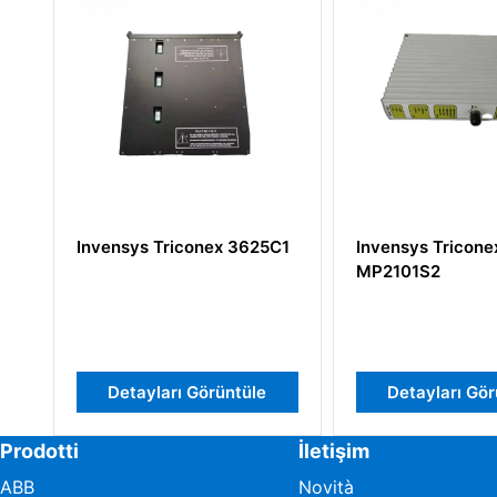
Invensys Triconex 3625C1
Invensys Tricone
MP2101S2
Detayları Görüntüle
Detayları Gör
Prodotti
İletişim
ABB
Novità