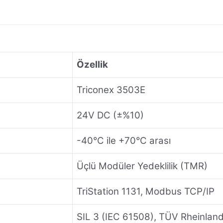
Özellik
Triconex 3503E
24V DC (±%10)
-40°C ile +70°C arası
Üçlü Modüler Yedeklilik (TMR)
TriStation 1131, Modbus TCP/IP
SIL 3 (IEC 61508), TÜV Rheinland