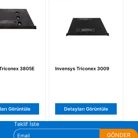
Triconex 3805E
Invensys Triconex 3009
In
ları Görüntüle
Detayları Görüntüle
Teklif İste
GÖNDER