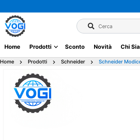
Vai
al
contenuto
Cerca
Home
Prodotti
Sconto
Novità
Chi Si
Home
Prodotti
Schneider
Schneider Modic