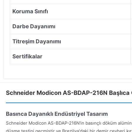
Koruma Sınıfı
Darbe Dayanımı
Titreşim Dayanımı
Sertifikalar
Schneider Modicon AS-BDAP-216N Başlıca Öz
Basınca Dayanıklı Endüstriyel Tasarım
Schneider Modicon AS-BDAP-216N'in basınçlı döküm alümi
düşme testini geçmiştir ve Brezilya'daki bir demir cevheri kı