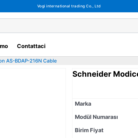
Vogi international trading Co., Ltd
amo
Contattaci
on AS-BDAP-216N Cable
Schneider Modi
Marka
Modül Numarası
Birim Fiyat