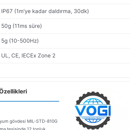
IP67 (1m'ye kadar daldırma, 30dk)
50g (11ms süre)
5g (10-500Hz)
UL, CE, IECEx Zone 2
ellikleri
nyum gövdesi MIL-STD-810G
rma tesisinde 12 tonluk