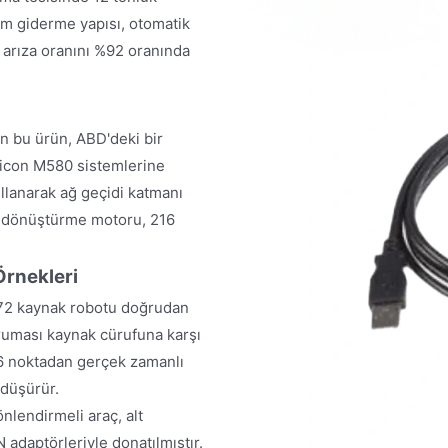
m giderme yapısı, otomatik
 arıza oranını %92 oranında
n bu ürün, ABD'deki bir
icon M580 sistemlerine
lanarak ağ geçidi katmanı
ol dönüştürme motoru, 216
rnekleri
 372 kaynak robotu doğrudan
ruması kaynak cürufuna karşı
16 noktadan gerçek zamanlı
 düşürür.
nlendirmeli araç, alt
daptörleriyle donatılmıştır.