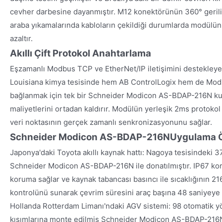
cevher darbesine dayanmıştır. M12 konektörünün 360° gerili
araba yıkamalarında kabloların çekildiği durumlarda modülün
azaltır.
Akıllı Çift Protokol Anahtarlama
Eşzamanlı Modbus TCP ve EtherNet/IP iletişimini destekleye
Louisiana kimya tesisinde hem AB ControlLogix hem de Mod
bağlanmak için tek bir Schneider Modicon AS-BDAP-216N kul
maliyetlerini ortadan kaldırır. Modülün yerleşik 2ms protok
veri noktasının gerçek zamanlı senkronizasyonunu sağlar.
Schneider Modicon AS-BDAP-216N
Uygulama Ö
Japonya'daki Toyota akıllı kaynak hattı: Nagoya tesisindeki
Schneider Modicon AS-BDAP-216N ile donatılmıştır. IP67 ko
koruma sağlar ve kaynak tabancası basıncı ile sıcaklığının 2
kontrolünü sunarak çevrim süresini araç başına 48 saniyeye
Hollanda Rotterdam Limanı'ndaki AGV sistemi: 98 otomatik yö
kısımlarına monte edilmiş Schneider Modicon AS-BDAP-216N a