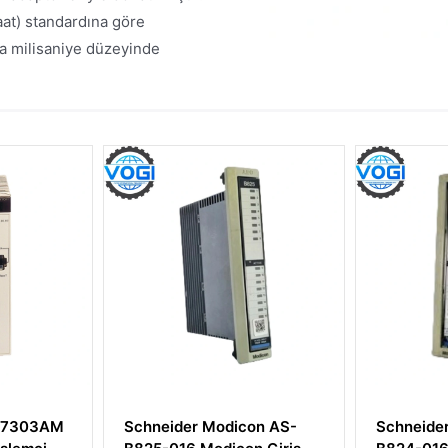
aat) standardına göre
nda milisaniye düzeyinde
M
Schneider Modicon AS-
Schneider Modic