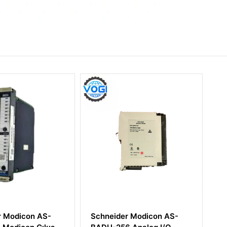
on AS-
Schneider Modicon AS-
Schneide