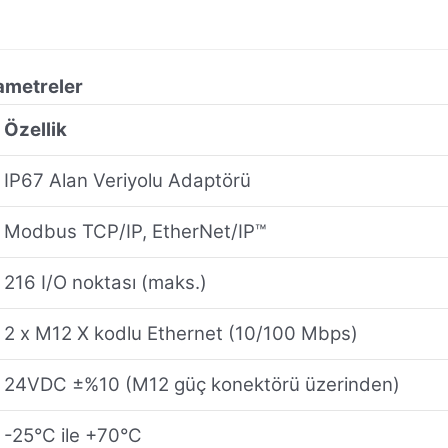
ametreler
Özellik
IP67 Alan Veriyolu Adaptörü
Modbus TCP/IP, EtherNet/IP™
216 I/O noktası (maks.)
2 x M12 X kodlu Ethernet (10/100 Mbps)
24VDC ±%10 (M12 güç konektörü üzerinden)
-25°C ile +70°C