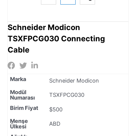
Schneider Modicon
TSXFPCG030 Connecting
Cable
Marka
Schneider Modicon
Modül
TSXFPCG030
Numarası
Birim Fiyat
$500
Menşe
ABD
Ülkesi