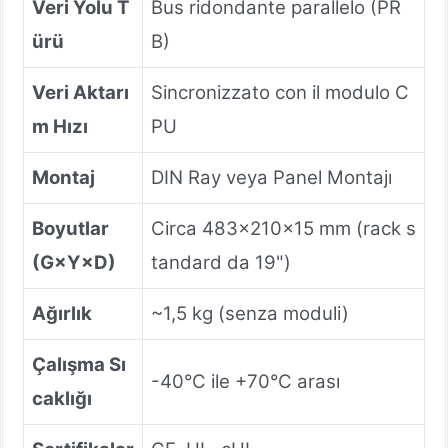
Veri Yolu T
Bus ridondante parallelo (PR
ürü
B)
Veri Aktarı
Sincronizzato con il modulo C
m Hızı
PU
Montaj
DIN Ray veya Panel Montajı
Boyutlar
Circa 483×210×15 mm (rack s
(G×Y×D)
tandard da 19")
Ağırlık
~1,5 kg (senza moduli)
Çalışma Sı
-40°C ile +70°C arası
caklığı