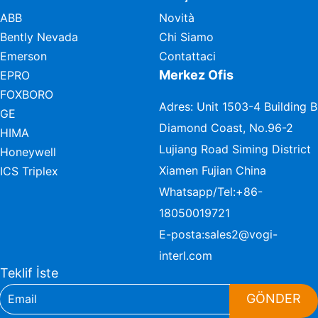
ABB
Novità
Bently Nevada
Chi Siamo
Emerson
Contattaci
Merkez Ofis
EPRO
FOXBORO
Adres: Unit 1503-4 Building B
GE
Diamond Coast, No.96-2
HIMA
Lujiang Road Siming District
Honeywell
Xiamen Fujian China
ICS Triplex
Whatsapp/Tel:
+86-
18050019721
E-posta:
sales2@vogi-
interl.com
Teklif İste
GÖNDER