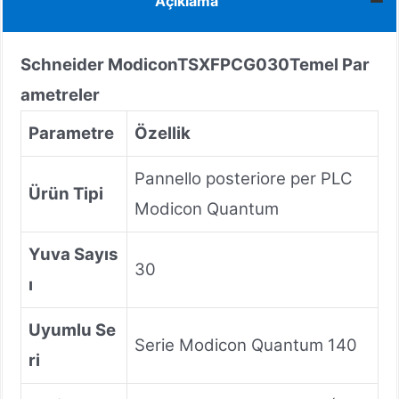
Açıklama
Schneider Modicon
TSXFPCG030
Temel Par
ametreler
Parametre
Özellik
Pannello posteriore per PLC
Ürün Tipi
Modicon Quantum
Yuva Sayıs
30
ı
Uyumlu Se
Serie Modicon Quantum 140
ri