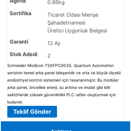
Ağırlık
0.86kg
Sertifika
Ticaret Odası Menşe
Şahadetnamesi
Üretici Uygunluk Belgesi
Garanti
12 Ay
Stok Adedi
2
Schneider Modicon TSXFPCG030, Quantum Automation
serisinin temel arka panel bileşenidir ve orta ve büyük ölçekli
endüstriyel kontrol sistemleri için tasarlanmıştır. Bu modüler
arka panel, öncelikle enerji, su arıtma ve imalat gibi kilit
sektörlerde yüksek güvenilirlikli PLC rafları oluşturmak için
kullanılır.
Teklif Gönder