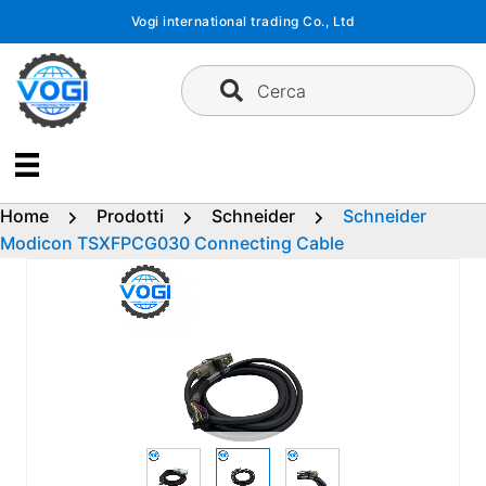
Vai
Vogi international trading Co., Ltd
al
contenuto
Cerca
Home
Prodotti
Schneider
Schneider
Modicon TSXFPCG030 Connecting Cable