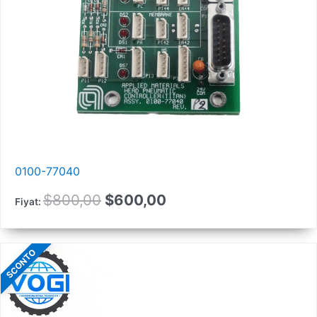
0100-77040
Orijinal
Güncel
$
800,00
$
600,00
Fiyat:
fiyat:
fiyat:
800,00
$600,00.
SCONTO
$.