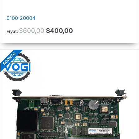
0100-20004
Orijinal
Güncel
$
600,00
$
400,00
Fiyat:
fiyat:
fiyat:
600,00
400,00
SCONTO
$.
$.