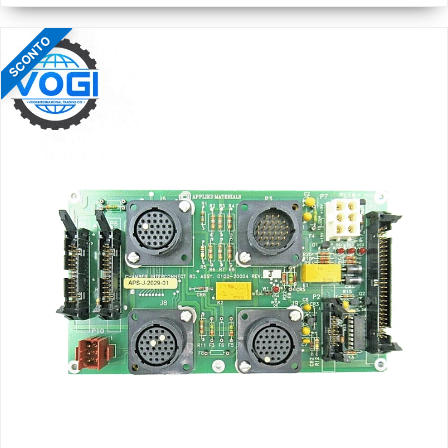
fiyat:
fiyat:
1.000,00
800,00
SCONTO
$.
$.