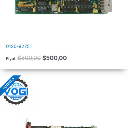
0120-92751
Orijinal
Güncel
$
800,00
$
500,00
Fiyat:
fiyat:
fiyat:
800,00
500,00
SCONTO
$.
$.