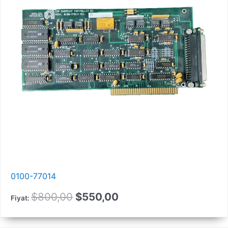
0100-77014
Orijinal
Güncel
$
800,00
$
550,00
Fiyat:
fiyat:
fiyat: