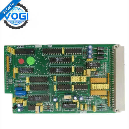
800,00
550,00
SCONTO
$.
$.