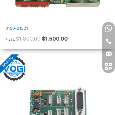
0100-01321
Orijinal
Güncel
$
1.800,00
$
1.500,00
Fiyat:
fiyat:
fiyat:
1.800,00
1.500,00
SCONTO
$.
$.