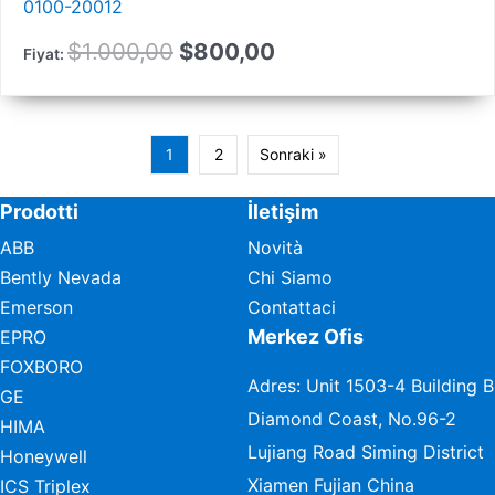
0100-20012
Orijinal
Güncel
$
1.000,00
$
800,00
Fiyat:
fiyat:
fiyat:
1.000,00
800,00
1
2
Sonraki »
$.
$.
Prodotti
İletişim
ABB
Novità
Bently Nevada
Chi Siamo
Emerson
Contattaci
Merkez Ofis
EPRO
FOXBORO
Adres: Unit 1503-4 Building B
GE
Diamond Coast, No.96-2
HIMA
Lujiang Road Siming District
Honeywell
Xiamen Fujian China
ICS Triplex