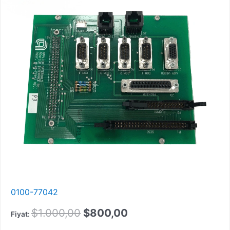
0100-77042
Orijinal
Güncel
$
1.000,00
$
800,00
Fiyat: