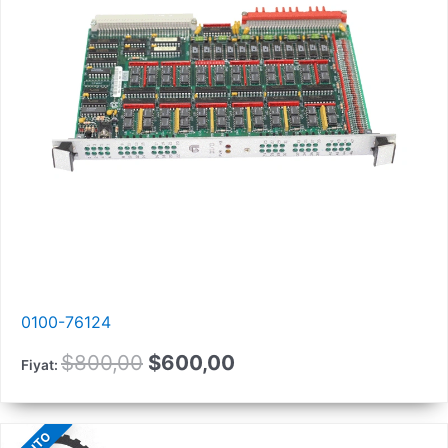
0100-76124
Orijinal
Güncel
$
800,00
$
600,00
Fiyat:
fiyat:
fiyat:
800,00
$600,00.