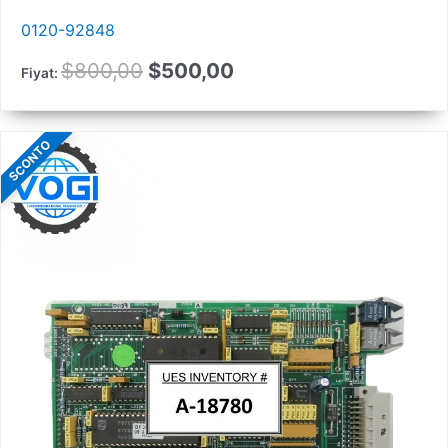
0120-92848
Orijinal
Güncel
$
800,00
$
500,00
Fiyat:
fiyat:
fiyat:
800,00
500,00
SCONTO
$.
$.