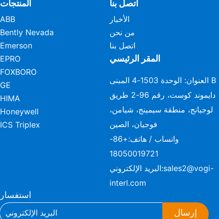
اتصل بنا
المنتجات
الأخبار
ABB
من نحن
Bently Nevada
اتصل بنا
Emerson
المقر الرئيسي
EPRO
FOXBORO
العنوان: الوحدة 1503-4 المبنى B
GE
دايموند كوست، رقم 96-2 طريق
HIMA
لوجيانج، منطقة سيمينج، شيامن،
Honeywell
فوجيان، الصين
ICS Triplex
واتساب / هاتف:
+86-
18050019721
sales2@vogi-
البريد الإلكتروني:
interl.com
استفسار
إرسال