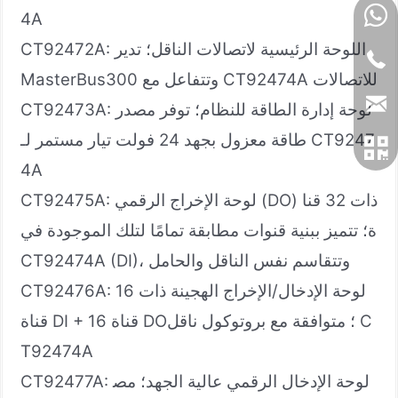
4A
CT92472A: اللوحة الرئيسية لاتصالات الناقل؛ تدير
MasterBus300 وتتفاعل مع CT92474A للاتصالات
CT92473A: لوحة إدارة الطاقة للنظام؛ توفر مصدر
طاقة معزول بجهد 24 فولت تيار مستمر لـ CT9247
4A
CT92475A: لوحة الإخراج الرقمي (DO) ذات 32 قنا
ة؛ تتميز ببنية قنوات مطابقة تمامًا لتلك الموجودة في
CT92474A (DI)، وتتقاسم نفس الناقل والحامل
CT92476A: لوحة الإدخال/الإخراج الهجينة ذات 16
قناة DI + 16 قناة DO؛ متوافقة مع بروتوكول ناقل C
T92474A
CT92477A: لوحة الإدخال الرقمي عالية الجهد؛ مص