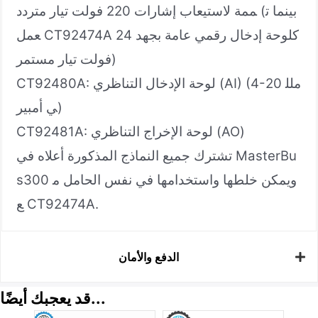
ممة لاستيعاب إشارات 220 فولت تيار متردد (بينما ت
عمل CT92474A كلوحة إدخال رقمي عامة بجهد 24
فولت تيار مستمر)
CT92480A: لوحة الإدخال التناظري (AI) (4-20 ملل
ي أمبير)
CT92481A: لوحة الإخراج التناظري (AO)
تشترك جميع النماذج المذكورة أعلاه في MasterBu
s300 ويمكن خلطها واستخدامها في نفس الحامل م
ع CT92474A.
الدفع والأمان
قد يعجبك أيضًا...