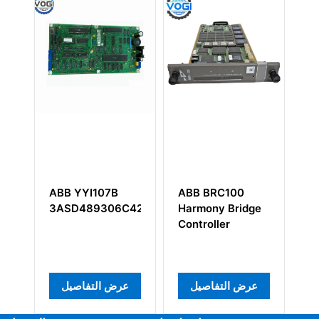
ABB YYI107B
ABB BRC100
ABB TU83
3ASD489306C421
Harmony Bridge
3BSE0085
Controller
التفاصيل
عرض التفاصيل
عرض التفاصيل