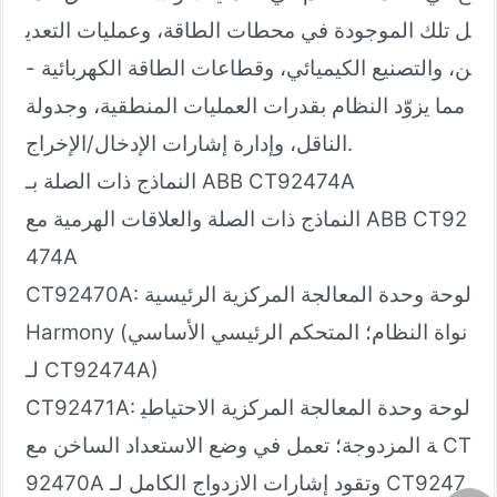
ل تلك الموجودة في محطات الطاقة، وعمليات التعدي
ن، والتصنيع الكيميائي، وقطاعات الطاقة الكهربائية -
مما يزوّد النظام بقدرات العمليات المنطقية، وجدولة
الناقل، وإدارة إشارات الإدخال/الإخراج.
النماذج ذات الصلة بـ ABB CT92474A
النماذج ذات الصلة والعلاقات الهرمية مع ABB CT92
474A
CT92470A: لوحة وحدة المعالجة المركزية الرئيسية
Harmony (نواة النظام؛ المتحكم الرئيسي الأساسي
لـ CT92474A)
CT92471A: لوحة وحدة المعالجة المركزية الاحتياطي
ة المزدوجة؛ تعمل في وضع الاستعداد الساخن مع CT
92470A وتقود إشارات الازدواج الكامل لـ CT9247