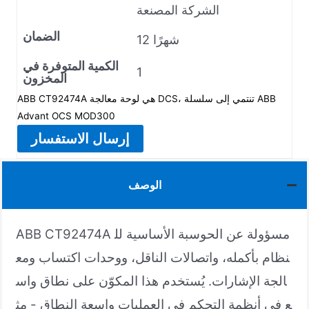
الشركة المصنعة
الضمان
12 شهرًا
الكمية المتوفرة في
1
المخزون
ABB CT92474A هي لوحة معالجة DCS، تنتمي إلى سلسلة ABB
Advant OCS MOD300
إرسال الاستفسار
الوصف
ABB CT92474A مسؤولة عن الحوسبة الأساسية لل
نظام بأكمله، واتصالات الناقل، ووحدات اكتساب ومع
الجة الإشارات. يُستخدم هذا المكوّن على نطاق واس
ع في أنظمة التحكم في العمليات واسعة النطاق - مث